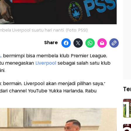
la Liverpool suatu hari nanti. (Foto: PSSI)
Share
s
, bermimpi bisa membela klub Premier League,
 itu menegaskan
Liverpool
sebagai salah satu klub
ni.
 bermain, Liverpool akan menjadi pilihan saya,”
Te
dari channel YouTube Yukka Harlanda, Rabu