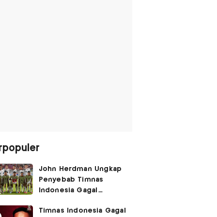
rpopuler
John Herdman Ungkap
Penyebab Timnas
Indonesia Gagal
Kalahkan Singapura di
Timnas Indonesia Gagal
Piala AFF 2026