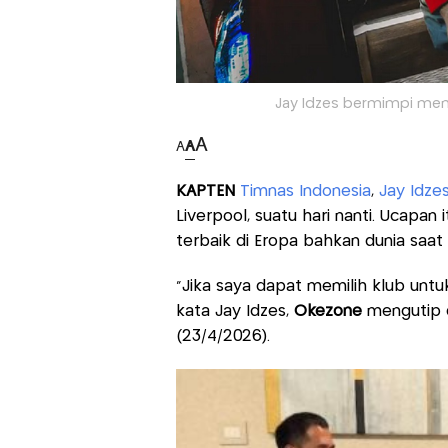
Jay Idzes bermimpi membe
A
A
A
KAPTEN
Timnas Indonesia
,
Jay Idze
Liverpool, suatu hari nanti. Ucapan
terbaik di Eropa bahkan dunia saat i
“Jika saya dapat memilih klub untuk
kata Jay Idzes,
Okezone
mengutip 
(23/4/2026).