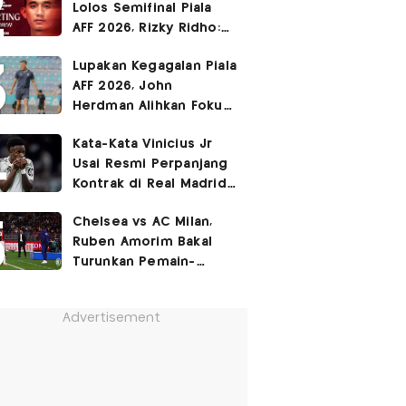
Lolos Semifinal Piala
AFF 2026, Rizky Ridho:
Kami Minta Maaf
Lupakan Kegagalan Piala
AFF 2026, John
Herdman Alihkan Fokus
Timnas Indonesia ke
Kata-Kata Vinicius Jr
FIFA ASEAN Cup
Usai Resmi Perpanjang
Kontrak di Real Madrid
hingga 2032
Chelsea vs AC Milan,
Ruben Amorim Bakal
Turunkan Pemain-
Pemain Kunci!
Advertisement