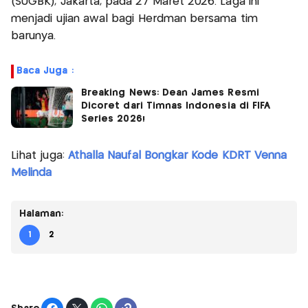
(SUGBK), Jakarta, pada 27 Maret 2026. Laga ini
menjadi ujian awal bagi Herdman bersama tim
barunya.
Baca Juga :
Breaking News: Dean James Resmi
Dicoret dari Timnas Indonesia di FIFA
Series 2026!
Lihat juga:
Athalla Naufal Bongkar Kode KDRT Venna
Melinda
Halaman:
1
2