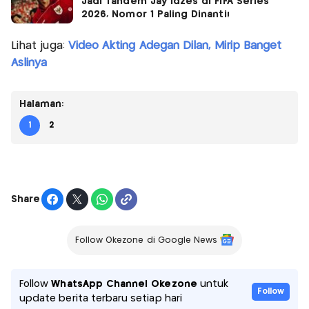
Jadi Tandem Jay Idzes di FIFA Series
2026, Nomor 1 Paling Dinanti!
Lihat juga:
Video Akting Adegan Dilan, Mirip Banget
Aslinya
Halaman:
1
2
Share
Follow Okezone di Google News
Follow
WhatsApp Channel Okezone
untuk
Follow
update berita terbaru setiap hari