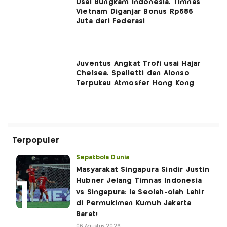
Usai Bungkam Indonesia, Timnas
Vietnam Diganjar Bonus Rp686
Juta dari Federasi
Juventus Angkat Trofi usai Hajar
Chelsea, Spalletti dan Alonso
Terpukau Atmosfer Hong Kong
Terpopuler
Sepakbola Dunia
Masyarakat Singapura Sindir Justin
Hubner Jelang Timnas Indonesia
vs Singapura: Ia Seolah-olah Lahir
di Permukiman Kumuh Jakarta
Barat!
06 Agustus 2026