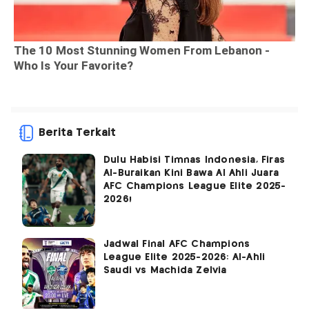
Berita Terkait
Dulu Habisi Timnas Indonesia, Firas
Al-Buraikan Kini Bawa Al Ahli Juara
AFC Champions League Elite 2025-
2026!
Jadwal Final AFC Champions
League Elite 2025-2026: Al-Ahli
Saudi vs Machida Zelvia