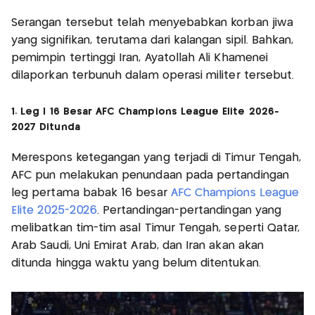
Serangan tersebut telah menyebabkan korban jiwa
yang signifikan, terutama dari kalangan sipil. Bahkan,
pemimpin tertinggi Iran, Ayatollah Ali Khamenei
dilaporkan terbunuh dalam operasi militer tersebut.
1. Leg I 16 Besar AFC Champions League Elite 2026-
2027 Ditunda
Merespons ketegangan yang terjadi di Timur Tengah,
AFC pun melakukan penundaan pada pertandingan
leg pertama babak 16 besar
AFC Champions League
Elite 2025-2026
. Pertandingan-pertandingan yang
melibatkan tim-tim asal Timur Tengah, seperti Qatar,
Arab Saudi, Uni Emirat Arab, dan Iran akan akan
ditunda hingga waktu yang belum ditentukan.