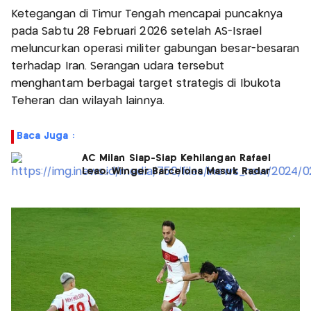
Ketegangan di Timur Tengah mencapai puncaknya
pada Sabtu 28 Februari 2026 setelah AS-Israel
meluncurkan operasi militer gabungan besar-besaran
terhadap Iran. Serangan udara tersebut
menghantam berbagai target strategis di Ibukota
Teheran dan wilayah lainnya.
Baca Juga :
AC Milan Siap-Siap Kehilangan Rafael
Leao, Winger Barcelona Masuk Radar