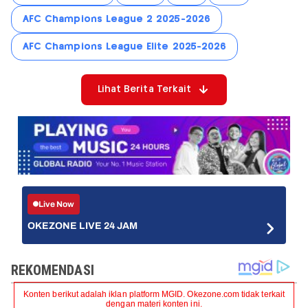
AFC Champions League 2 2025-2026
AFC Champions League Elite 2025-2026
Lihat Berita Terkait
Live Now
OKEZONE LIVE 24 JAM