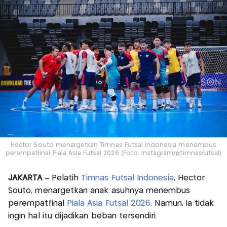
Hector Souto menargetkan Timnas Futsal Indonesia menembus
perempatfinal Piala Asia Futsal 2026 (Foto: Instagram/@timnasfutsal)
JAKARTA –
Pelatih
Timnas Futsal Indonesia
, Hector
Souto, menargetkan anak asuhnya menembus
perempatfinal
Piala Asia Futsal 2026
. Namun, ia tidak
ingin hal itu dijadikan beban tersendiri.