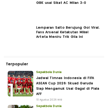
GBK usai Sikat AC Milan 3-0
Lemparan Salto Berujung Gol Viral,
Fans Arsenal Ketakutan Mikel
Arteta Meniru Trik Gila Ini
Terpopuler
Sepakbola Dunia
Jadwal Timnas Indonesia di FIFA
ASEAN Cup 2026: Skuad Garuda
Siap Mengamuk Usai Gagal di Piala
AFF
10 Agustus 2026 WIB
Sepakbola Dunia