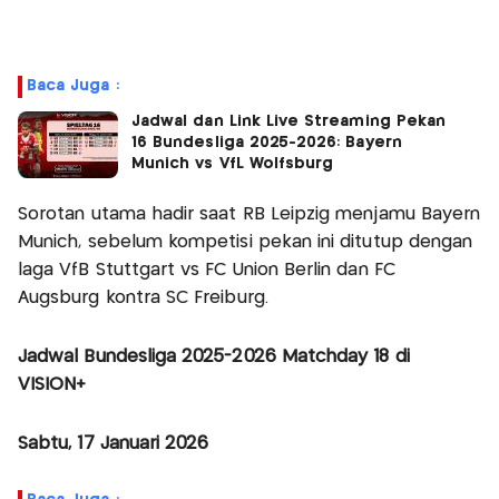
Baca Juga :
Jadwal dan Link Live Streaming Pekan
16 Bundesliga 2025-2026: Bayern
Munich vs VfL Wolfsburg
Sorotan utama hadir saat RB Leipzig menjamu Bayern
Munich, sebelum kompetisi pekan ini ditutup dengan
laga VfB Stuttgart vs FC Union Berlin dan FC
Augsburg kontra SC Freiburg.
Jadwal Bundesliga 2025-2026 Matchday 18 di
VISION+
Sabtu, 17 Januari 2026