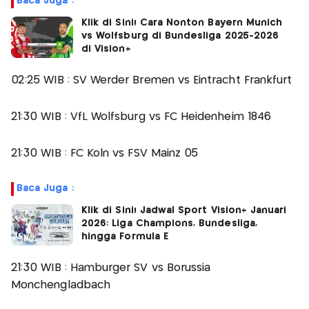
Baca Juga :
Klik di Sini! Cara Nonton Bayern Munich
vs Wolfsburg di Bundesliga 2025-2026
di Vision+
02:25 WIB : SV Werder Bremen vs Eintracht Frankfurt
21:30 WIB : VfL Wolfsburg vs FC Heidenheim 1846
21:30 WIB : FC Köln vs FSV Mainz 05
Baca Juga :
Klik di Sini! Jadwal Sport Vision+ Januari
2026: Liga Champions, Bundesliga,
hingga Formula E
21:30 WIB : Hamburger SV vs Borussia
Mönchengladbach