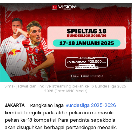
Simak jadwal dan link live streaming pekan ke-18 Bundesliga 2025-
2026 (Foto: MNC Media)
JAKARTA –
Rangkaian laga
Bundesliga 2025-2026
kembali bergulir pada akhir pekan ini memasuki
pekan ke-18 kompetisi. Para pencinta sepakbola
akan disuguhkan berbagai pertandingan menarik,