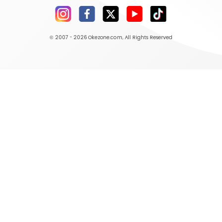
© 2007 - 2026
Okezone.com
, All Rights Reserved