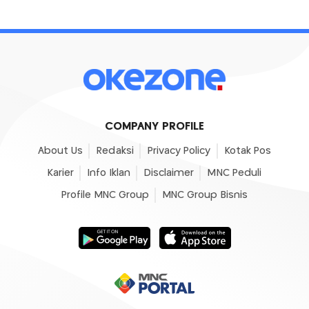
COMPANY PROFILE
About Us
Redaksi
Privacy Policy
Kotak Pos
Karier
Info Iklan
Disclaimer
MNC Peduli
Profile MNC Group
MNC Group Bisnis