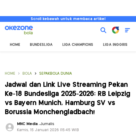
Scroll kebawah untuk membaca artikel
HOME
BUNDESLIGA
LIGA CHAMPIONS
LIGA INGGRIS
HOME
BOLA
SEPAKBOLA DUNIA
Jadwal dan Link Live Streaming Pekan
Ke-18 Bundesliga 2025-2026: RB Leipzig
vs Bayern Munich, Hamburg SV vs
Borussia Monchengladbach!
MNC Media
,
Jurnalis
Kamis, 15 Januari 2026 |15:45 WIB