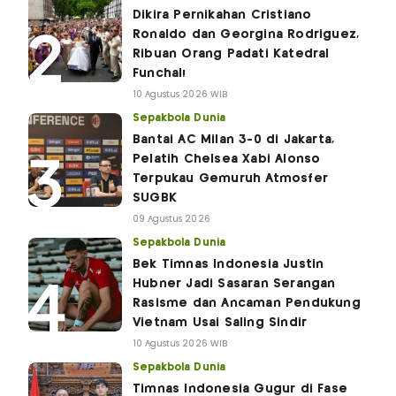
Dikira Pernikahan Cristiano
Ronaldo dan Georgina Rodriguez,
Ribuan Orang Padati Katedral
Funchal!
10 Agustus 2026 WIB
Sepakbola Dunia
Bantai AC Milan 3-0 di Jakarta,
Pelatih Chelsea Xabi Alonso
Terpukau Gemuruh Atmosfer
SUGBK
09 Agustus 2026
Sepakbola Dunia
Bek Timnas Indonesia Justin
Hubner Jadi Sasaran Serangan
Rasisme dan Ancaman Pendukung
Vietnam Usai Saling Sindir
10 Agustus 2026 WIB
Sepakbola Dunia
Timnas Indonesia Gugur di Fase