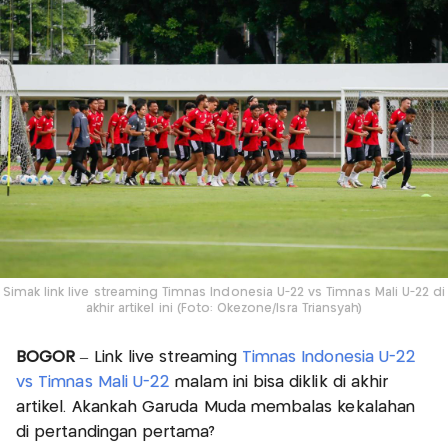
Simak link live streaming Timnas Indonesia U-22 vs Timnas Mali U-22 di
akhir artikel ini (Foto: Okezone/Isra Triansyah)
BOGOR
– Link live streaming
Timnas Indonesia U-22
vs Timnas Mali U-22
malam ini bisa diklik di akhir
artikel. Akankah Garuda Muda membalas kekalahan
di pertandingan pertama?