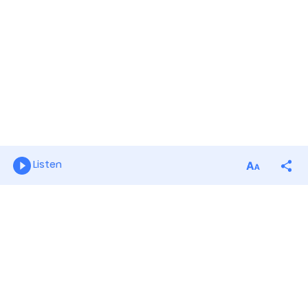
Listen