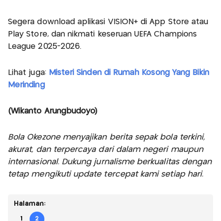
Segera download aplikasi VISION+ di App Store atau
Play Store, dan nikmati keseruan UEFA Champions
League 2025-2026.
Lihat juga:
Misteri Sinden di Rumah Kosong Yang Bikin
Merinding
(Wikanto Arungbudoyo)
Bola Okezone menyajikan berita sepak bola terkini,
akurat, dan terpercaya dari dalam negeri maupun
internasional. Dukung jurnalisme berkualitas dengan
tetap mengikuti update tercepat kami setiap hari.
Halaman:
1
2