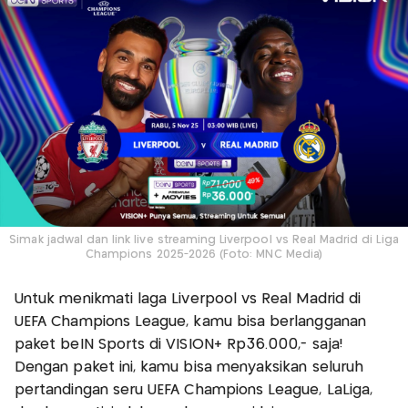
Simak jadwal dan link live streaming Liverpool vs Real Madrid di Liga
Champions 2025-2026 (Foto: MNC Media)
Untuk menikmati laga Liverpool vs Real Madrid di
UEFA Champions League, kamu bisa berlangganan
paket beIN Sports di VISION+ Rp36.000,- saja!
Dengan paket ini, kamu bisa menyaksikan seluruh
pertandingan seru UEFA Champions League, LaLiga,