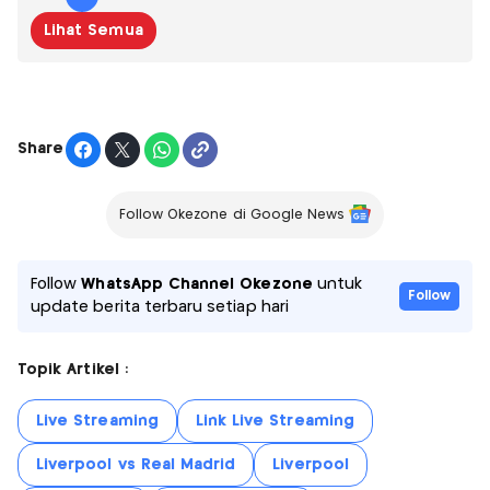
Lihat Semua
Share
Follow Okezone di Google News
Follow
WhatsApp Channel Okezone
untuk
Follow
update berita terbaru setiap hari
Topik Artikel :
Live Streaming
Link Live Streaming
Liverpool vs Real Madrid
Liverpool