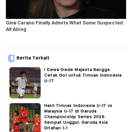
Berita Terkait
I Dewa Gede Majesta Bangga
Cetak Gol untuk Timnas Indonesia
U-17
Hasil Timnas Indonesia U-17 vs
Malaysia U-17 di Garuda
Championship Series 2026:
Sempat Unggul, Garuda Asia
Ditahan 1-1