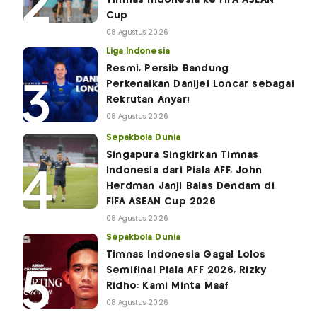
Cup
08 Agustus 2026
Liga Indonesia
Resmi, Persib Bandung
Perkenalkan Danijel Loncar sebagai
Rekrutan Anyar!
08 Agustus 2026
Sepakbola Dunia
Singapura Singkirkan Timnas
Indonesia dari Piala AFF, John
Herdman Janji Balas Dendam di
FIFA ASEAN Cup 2026
08 Agustus 2026
Sepakbola Dunia
Timnas Indonesia Gagal Lolos
Semifinal Piala AFF 2026, Rizky
Ridho: Kami Minta Maaf
08 Agustus 2026