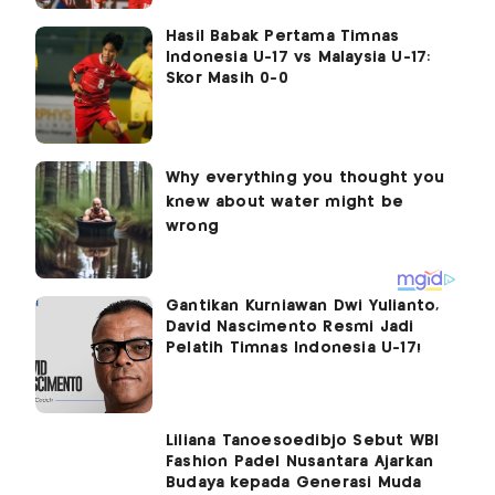
Hasil Babak Pertama Timnas
Indonesia U-17 vs Malaysia U-17:
Skor Masih 0-0
Gantikan Kurniawan Dwi Yulianto,
David Nascimento Resmi Jadi
Pelatih Timnas Indonesia U-17!
Liliana Tanoesoedibjo Sebut WBI
Fashion Padel Nusantara Ajarkan
Budaya kepada Generasi Muda