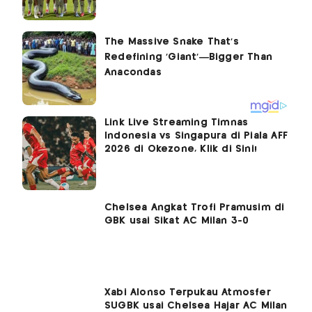
Link Live Streaming Timnas
Indonesia vs Singapura di Piala AFF
2026 di Okezone, Klik di Sini!
Chelsea Angkat Trofi Pramusim di
GBK usai Sikat AC Milan 3-0
Xabi Alonso Terpukau Atmosfer
SUGBK usai Chelsea Hajar AC Milan