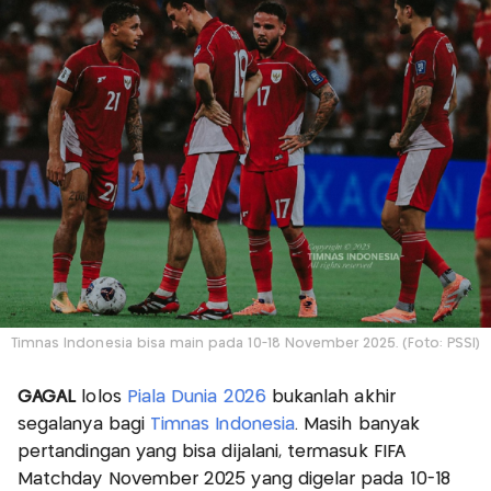
Timnas Indonesia bisa main pada 10-18 November 2025. (Foto: PSSI)
GAGAL
lolos
Piala Dunia 2026
bukanlah akhir
segalanya bagi
Timnas Indonesia
. Masih banyak
pertandingan yang bisa dijalani, termasuk FIFA
Matchday November 2025 yang digelar pada 10-18