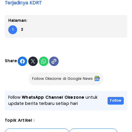
Terjadinya KDRT
Halaman:
1
2
Share
Follow Okezone di Google News
Follow
WhatsApp Channel Okezone
untuk
Follow
update berita terbaru setiap hari
Topik Artikel :