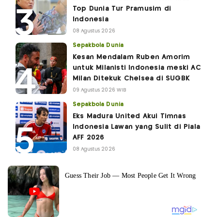
Top Dunia Tur Pramusim di
Indonesia
08 Agustus 2026
Sepakbola Dunia
Kesan Mendalam Ruben Amorim
untuk Milanisti Indonesia meski AC
Milan Ditekuk Chelsea di SUGBK
09 Agustus 2026 WIB
Sepakbola Dunia
Eks Madura United Akui Timnas
Indonesia Lawan yang Sulit di Piala
AFF 2026
08 Agustus 2026