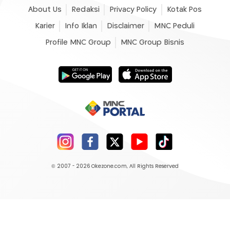
About Us
Redaksi
Privacy Policy
Kotak Pos
Karier
Info Iklan
Disclaimer
MNC Peduli
Profile MNC Group
MNC Group Bisnis
© 2007 - 2026
Okezone.com
, All Rights Reserved