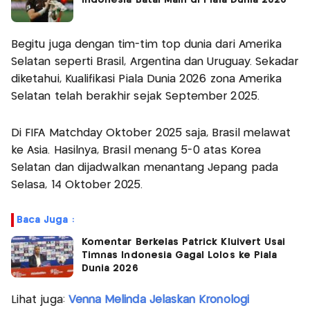
Begitu juga dengan tim-tim top dunia dari Amerika
Selatan seperti Brasil, Argentina dan Uruguay. Sekadar
diketahui, Kualifikasi Piala Dunia 2026 zona Amerika
Selatan telah berakhir sejak September 2025.
Di FIFA Matchday Oktober 2025 saja, Brasil melawat
ke Asia. Hasilnya, Brasil menang 5-0 atas Korea
Selatan dan dijadwalkan menantang Jepang pada
Selasa, 14 Oktober 2025.
Baca Juga :
Komentar Berkelas Patrick Kluivert Usai
Timnas Indonesia Gagal Lolos ke Piala
Dunia 2026
Lihat juga:
Venna Melinda Jelaskan Kronologi