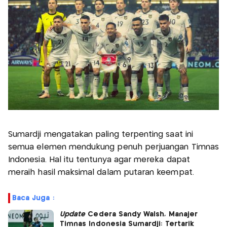
Sumardji mengatakan paling terpenting saat ini
semua elemen mendukung penuh perjuangan Timnas
Indonesia. Hal itu tentunya agar mereka dapat
meraih hasil maksimal dalam putaran keempat.
Baca Juga :
Update
Cedera Sandy Walsh, Manajer
Timnas Indonesia Sumardji: Tertarik