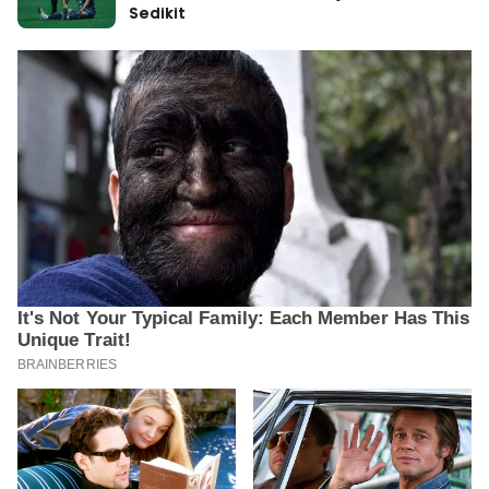
Sedikit