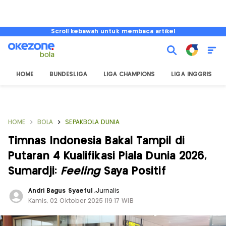
Scroll kebawah untuk membaca artikel
HOME
BUNDESLIGA
LIGA CHAMPIONS
LIGA INGGRIS
HOME
BOLA
SEPAKBOLA DUNIA
Timnas Indonesia Bakal Tampil di
Putaran 4 Kualifikasi Piala Dunia 2026,
Sumardji:
Feeling
Saya Positif
Andri Bagus Syaeful
,
Jurnalis
Kamis, 02 Oktober 2025 |19:17 WIB