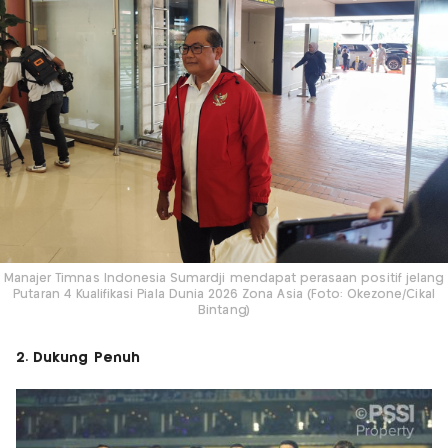
Manajer Timnas Indonesia Sumardji mendapat perasaan positif jelang
Putaran 4 Kualifikasi Piala Dunia 2026 Zona Asia (Foto: Okezone/Cikal
Bintang)
2. Dukung Penuh