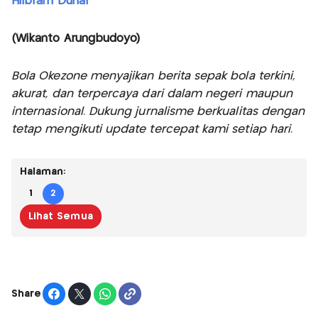
Hilbram Dunar
(Wikanto Arungbudoyo)
Bola Okezone menyajikan berita sepak bola terkini,
akurat, dan terpercaya dari dalam negeri maupun
internasional. Dukung jurnalisme berkualitas dengan
tetap mengikuti update tercepat kami setiap hari.
Halaman:
1
2
Lihat Semua
Share