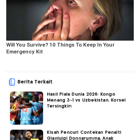
Berita Terkait
Hasil Piala Dunia 2026: Kongo
Menang 3-1 vs Uzbekistan, Korsel
Tersingkir!
Kisah Pencuri Contekan Penalti
Gianluigi Donnarumma, Anak