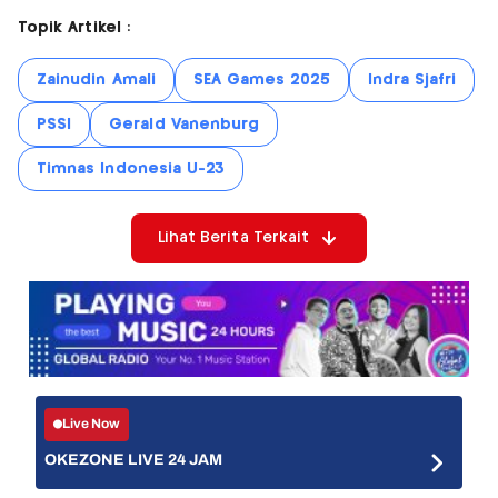
Topik Artikel :
Zainudin Amali
SEA Games 2025
Indra Sjafri
PSSI
Gerald Vanenburg
Timnas Indonesia U-23
Lihat Berita Terkait
Live Now
OKEZONE LIVE 24 JAM