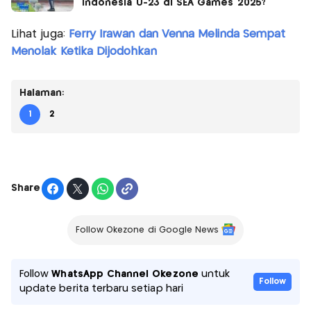
Indonesia U-23 di SEA Games 2025?
Lihat juga:
Ferry Irawan dan Venna Melinda Sempat
Menolak Ketika Dijodohkan
Halaman:
1
2
Share
Follow Okezone di Google News
Follow
WhatsApp Channel Okezone
untuk
Follow
update berita terbaru setiap hari