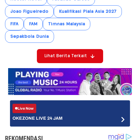
Joao Figueiredo
Kualifikasi Piala Asia 2027
FIFA
FAM
Timnas Malaysia
Sepakbola Dunia
Lihat Berita Terkait
Live Now
OKEZONE LIVE 24 JAM