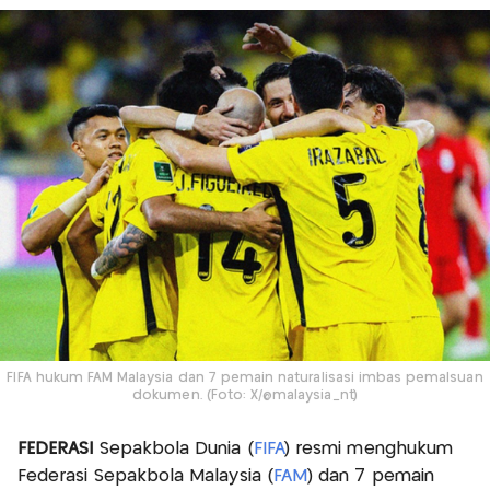
FIFA hukum FAM Malaysia dan 7 pemain naturalisasi imbas pemalsuan
dokumen. (Foto: X/@malaysia_nt)
FEDERASI
Sepakbola Dunia (
FIFA
) resmi menghukum
Federasi Sepakbola Malaysia (
FAM
) dan 7 pemain