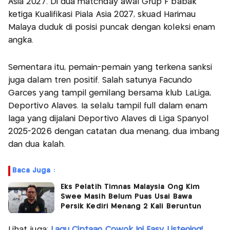
Asia 2027. Di dua matchday awal Grup F babak
ketiga Kualifikasi Piala Asia 2027, skuad Harimau
Malaya duduk di posisi puncak dengan koleksi enam
angka.
Sementara itu, pemain-pemain yang terkena sanksi
juga dalam tren positif. Salah satunya Facundo
Garces yang tampil gemilang bersama klub LaLiga,
Deportivo Alaves. Ia selalu tampil full dalam enam
laga yang dijalani Deportivo Alaves di Liga Spanyol
2025-2026 dengan catatan dua menang, dua imbang
dan dua kalah.
Baca Juga :
Eks Pelatih Timnas Malaysia Ong Kim
Swee Masih Belum Puas Usai Bawa
Persik Kediri Menang 2 Kali Beruntun
Lihat juga:
Lagu Ciptaan Cowok Ini Easy Listening!