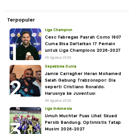
Terpopuler
Liga Champion
Cesc Fabregas Pasrah Como 1907
Cuma Bisa Daftarkan 17 Pemain
untuk Liga Champions 2026-2027
06 Agustus 2026
Sepakbola Dunia
Jamie Carragher Heran Mohamed
Salah Gabung Trabzonspor: Dia
seperti Cristiano Ronaldo,
Harusnya ke Juventus!
06 Agustus 2026
Liga Indonesia
Umuh Muchtar Puas Lihat Skuad
Persib Bandung, Optimistis Tatap
Musim 2026-2027