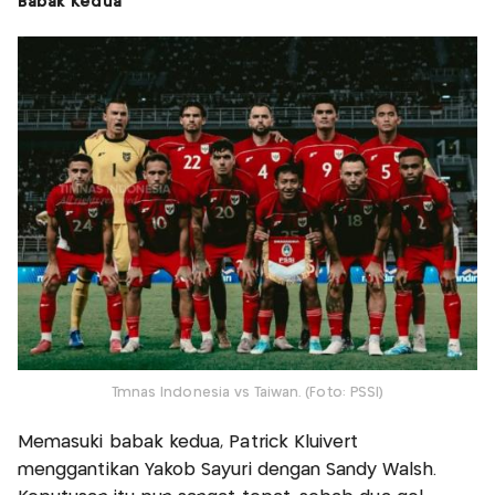
Babak Kedua
Tmnas Indonesia vs Taiwan. (Foto: PSSI)
Memasuki babak kedua, Patrick Kluivert
menggantikan Yakob Sayuri dengan Sandy Walsh.