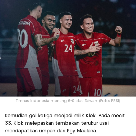
Timnas Indonesia menang 6-0 atas Taiwan. (Foto: PSSI)
Kemudian gol ketiga menjadi milik Klok. Pada menit
33, Klok melepaskan tembakan terukur usai
mendapatkan umpan dari Egy Maulana.