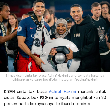
Simak kisah cinta tak biasa Achraf Hakimi yang ternyata hartanya
dihibahkan ke sang ibu (Foto: Instagram/@achrafhakimi)
KISAH
cinta tak biasa
Achraf Hakimi
menarik untuk
diulas. Sebab, bek PSG ini ternyata menghibahkan 80
persen harta kekayaannya ke ibunda tercinta.