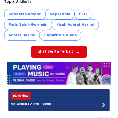
Topik Artikel :
Soccertainment
Sepakbola
PSG
Paris Saint-Germain
Kisah Achraf Hakimi
Achraf Hakimi
Sepakbola Dunia
Lihat Berita Terkait
Live Now
MORNING ZONE 06/08