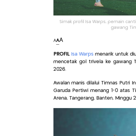
Simak profil Isa Warps, pemain cant
gawang Timn
A
A
A
PROFIL
Isa Warps
menarik untuk diu
mencetak gol trivela ke gawang Tim
2026.
Awalan manis dilalui Timnas Putri In
Garuda Pertiwi menang 1-0 atas Tim
Arena, Tangerang, Banten, Minggu 