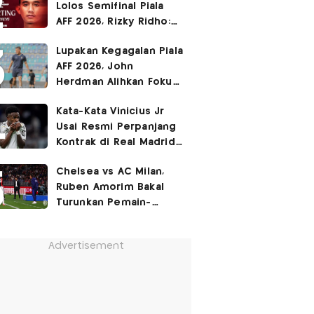
Lolos Semifinal Piala
AFF 2026, Rizky Ridho:
Kami Minta Maaf
Lupakan Kegagalan Piala
AFF 2026, John
Herdman Alihkan Fokus
Timnas Indonesia ke
Kata-Kata Vinicius Jr
FIFA ASEAN Cup
Usai Resmi Perpanjang
Kontrak di Real Madrid
hingga 2032
Chelsea vs AC Milan,
Ruben Amorim Bakal
Turunkan Pemain-
Pemain Kunci!
Advertisement