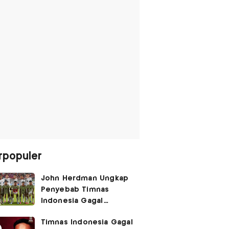
rpopuler
John Herdman Ungkap
Penyebab Timnas
Indonesia Gagal
Kalahkan Singapura di
Timnas Indonesia Gagal
Piala AFF 2026