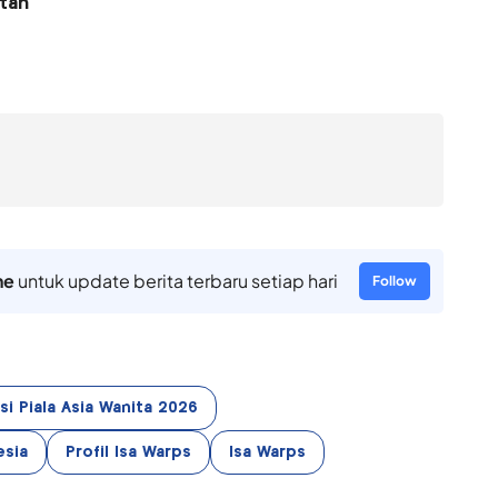
stan
ne
untuk update berita terbaru setiap hari
Follow
asi Piala Asia Wanita 2026
esia
Profil Isa Warps
Isa Warps