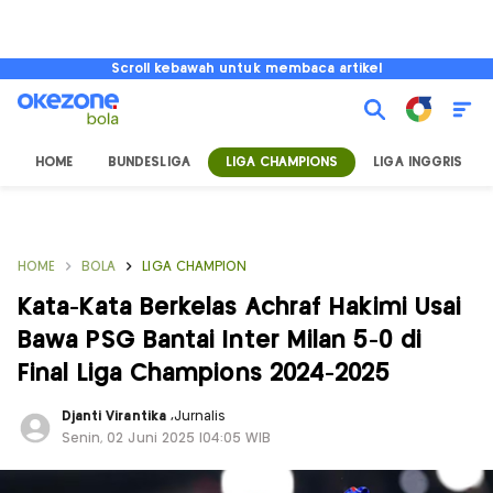
Scroll kebawah untuk membaca artikel
HOME
BUNDESLIGA
LIGA CHAMPIONS
LIGA INGGRIS
HOME
BOLA
LIGA CHAMPION
Kata-Kata Berkelas Achraf Hakimi Usai
Bawa PSG Bantai Inter Milan 5-0 di
Final Liga Champions 2024-2025
Djanti Virantika
,
Jurnalis
Senin, 02 Juni 2025 |04:05 WIB