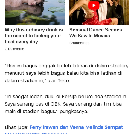
"Hari ini bagus enggak boleh latihan di dalam stadion,
menurut saya lebih bagus kalau kita bisa latihan di
dalam stadion ini,” ujar Teco.
“Ini sangat indah, dulu di Persija belum ada stadion ini.
Saya senang pas di GBK. Saya senang dan tim bisa
main di stadion bagus," pungkasnya.
Lihat juga:
Ferry Irawan dan Venna Melinda Sempat