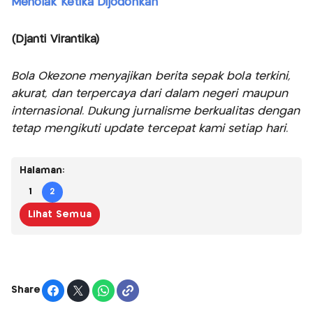
Menolak Ketika Dijodohkan
(Djanti Virantika)
Bola Okezone menyajikan berita sepak bola terkini,
akurat, dan terpercaya dari dalam negeri maupun
internasional. Dukung jurnalisme berkualitas dengan
tetap mengikuti update tercepat kami setiap hari.
Halaman:
1
2
Lihat Semua
Share