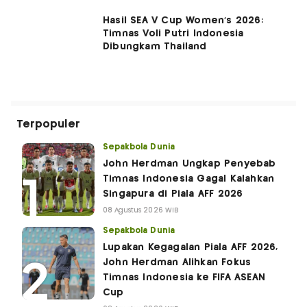
Hasil SEA V Cup Women's 2026:
Timnas Voli Putri Indonesia
Dibungkam Thailand
Terpopuler
Sepakbola Dunia
John Herdman Ungkap Penyebab
Timnas Indonesia Gagal Kalahkan
Singapura di Piala AFF 2026
08 Agustus 2026 WIB
Sepakbola Dunia
Lupakan Kegagalan Piala AFF 2026,
John Herdman Alihkan Fokus
Timnas Indonesia ke FIFA ASEAN
Cup