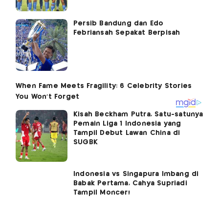
Persib Bandung dan Edo
Febriansah Sepakat Berpisah
Kisah Beckham Putra, Satu-satunya
Pemain Liga 1 Indonesia yang
Tampil Debut Lawan China di
SUGBK
Indonesia vs Singapura Imbang di
Babak Pertama, Cahya Supriadi
Tampil Moncer!