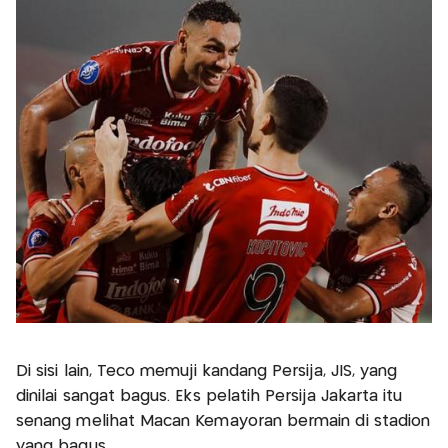
Di sisi lain, Teco memuji kandang Persija, JIS, yang
dinilai sangat bagus. Eks pelatih Persija Jakarta itu
senang melihat Macan Kemayoran bermain di stadion
yang bagus.