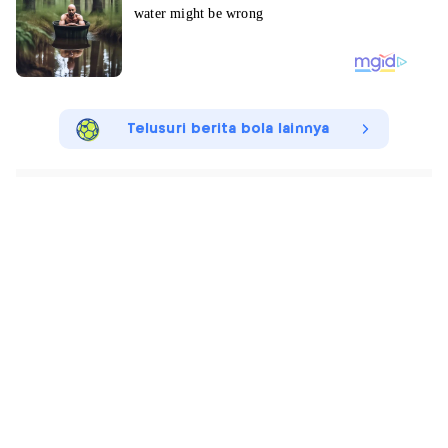
Telusuri berita bola lainnya