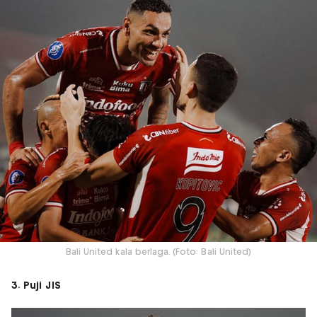
Bali United kala berlaga. (Foto: Bali United)
3. Puji JIS