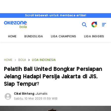
Scroll kebawah untuk membaca artikel
HOME
BUNDESLIGA
LIGA CHAMPIONS
LIGA INGGRIS
HOME
BOLA
LIGA INDONESIA
Pelatih Bali United Bongkar Persiapan
Jelang Hadapi Persija Jakarta di JIS,
Siap Tempur?
Cikal Bintang
,
Jurnalis
Sabtu, 10 Mei 2025 |11:59 WIB