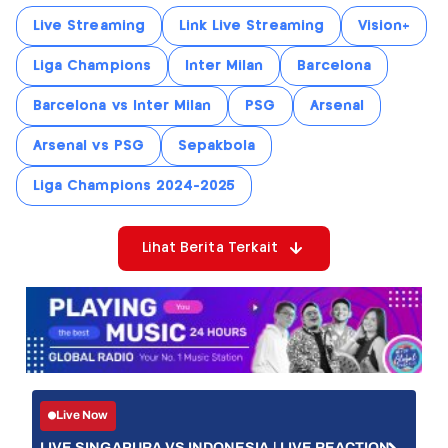
Live Streaming
Link Live Streaming
Vision+
Liga Champions
Inter Milan
Barcelona
Barcelona vs Inter Milan
PSG
Arsenal
Arsenal vs PSG
Sepakbola
Liga Champions 2024-2025
Lihat Berita Terkait
Live Now
LIVE SINGAPURA VS INDONESIA | LIVE REACTION