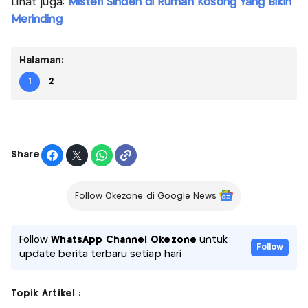
Lihat juga:
Misteri Sinden di Rumah Kosong Yang Bikin
Merinding
Halaman:
1
2
Share
Follow Okezone di Google News
Follow
WhatsApp Channel Okezone
untuk
Follow
update berita terbaru setiap hari
Topik Artikel :