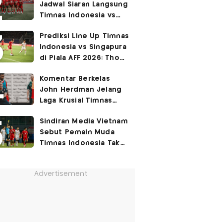
Jadwal Siaran Langsung
Permukiman Kumuh
Timnas Indonesia vs
Jakarta Barat!
Singapura di Piala AFF
Prediksi Line Up Timnas
2026
Indonesia vs Singapura
di Piala AFF 2026: Thom
Haye Digeser ke
Komentar Berkelas
Tengah!
John Herdman Jelang
Laga Krusial Timnas
Indonesia vs Singapura
Sindiran Media Vietnam
di Piala AFF 2026
Sebut Pemain Muda
Timnas Indonesia Tak
Berguna di Piala AFF
2026
Advertisement