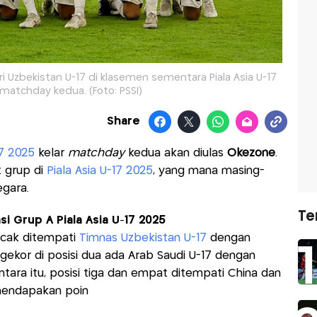
i Uzbekistan U-17 di klasemen sementara Piala Asia U-17
 matchday kedua. (Foto: PSSI)
Share
17 2025
kelar
matchday
kedua akan diulas
Okezone
.
t grup di
Piala Asia U-17 2025
, yang mana masing-
gara.
Te
i Grup A Piala Asia U-17 2025
ncak ditempati
Timnas Uzbekistan U-17
dengan
gekor di posisi dua ada Arab Saudi U-17 dengan
tara itu, posisi tiga dan empat ditempati China dan
mendapakan poin