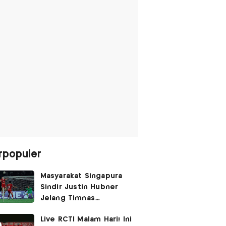
rpopuler
Masyarakat Singapura
Sindir Justin Hubner
Jelang Timnas
Indonesia vs Singapura:
Live RCTI Malam Hari! Ini
Ia Seolah-olah Lahir di