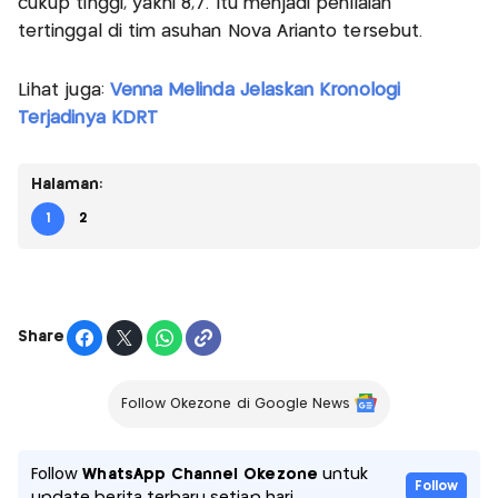
cukup tinggi, yakni 8,7. Itu menjadi penilaian
tertinggal di tim asuhan Nova Arianto tersebut.
Lihat juga:
Venna Melinda Jelaskan Kronologi
Terjadinya KDRT
Halaman:
1
2
Share
Follow Okezone di Google News
Follow
WhatsApp Channel Okezone
untuk
Follow
update berita terbaru setiap hari