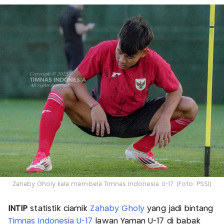
Zahaby Gholy kala membela Timnas Indonesia U-17. (Foto: PSSI)
INTIP
statistik ciamik
Zahaby Gholy
yang jadi bintang
Timnas Indonesia U-17
lawan Yaman U-17 di babak