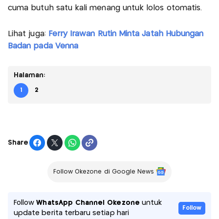
cuma butuh satu kali menang untuk lolos otomatis.
Lihat juga:
Ferry Irawan Rutin Minta Jatah Hubungan
Badan pada Venna
Halaman:
1
2
Share
Follow Okezone di Google News
Follow
WhatsApp Channel Okezone
untuk
Follow
update berita terbaru setiap hari