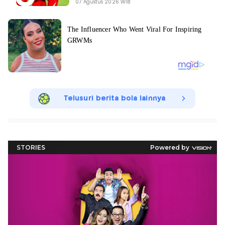
07 Agustus 2026 WIB
Telusuri berita bola lainnya