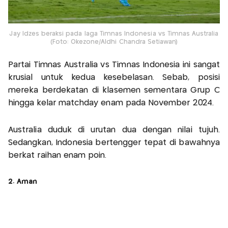
Jay Idzes beraksi pada laga Timnas Indonesia vs Timnas Australia
(Foto: Okezone/Aldhi Chandra Setiawan)
Partai Timnas Australia vs Timnas Indonesia ini sangat
krusial untuk kedua kesebelasan. Sebab, posisi
mereka berdekatan di klasemen sementara Grup C
hingga kelar matchday enam pada November 2024.
Australia duduk di urutan dua dengan nilai tujuh.
Sedangkan, Indonesia bertengger tepat di bawahnya
berkat raihan enam poin.
2. Aman