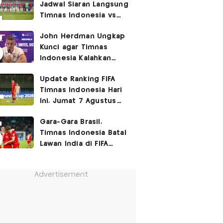
Jadwal Siaran Langsung
Timnas Indonesia vs
Singapura di Piala AFF
John Herdman Ungkap
2026: Laga Hidup Mati
Kunci agar Timnas
Indonesia Kalahkan
Singapura di Piala AFF
Update Ranking FIFA
2026: Tenang tapi
Timnas Indonesia Hari
Berapi-api
Ini, Jumat 7 Agustus
2026: Jauh Tinggalkan
Gara-Gara Brasil,
Singapura!
Timnas Indonesia Batal
Lawan India di FIFA
ASEAN Cup 2026?
Advertisement