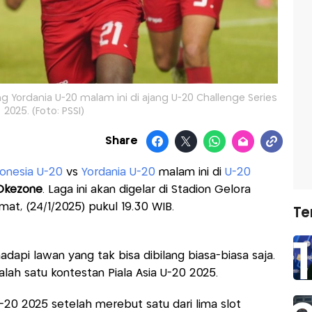
 Yordania U-20 malam ini di ajang U-20 Challenge Series
2025. (Foto: PSSI)
Share
onesia U-20
vs
Yordania U-20
malam ini di
U-20
Okezone
. Laga ini akan digelar di Stadion Gelora
mat, (24/1/2025) pukul 19.30 WIB.
Te
api lawan yang tak bisa dibilang biasa-biasa saja.
ah satu kontestan Piala Asia U-20 2025.
a U-20 2025 setelah merebut satu dari lima slot