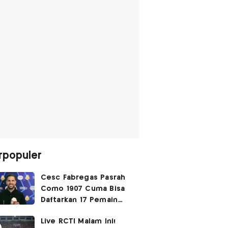
rpopuler
Cesc Fabregas Pasrah
Como 1907 Cuma Bisa
Daftarkan 17 Pemain
untuk Liga Champions
Live RCTI Malam Ini!
2026-2027