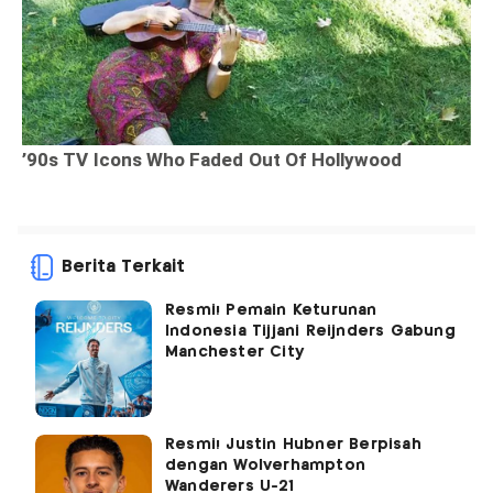
Berita Terkait
Resmi! Pemain Keturunan
Indonesia Tijjani Reijnders Gabung
Manchester City
Resmi! Justin Hubner Berpisah
dengan Wolverhampton
Wanderers U-21