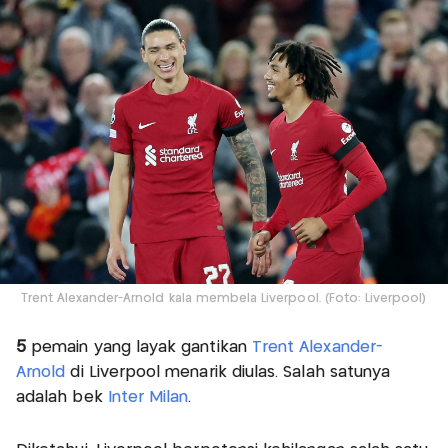
Trent Alexander-Arnold kala membela Liverpool. (Foto: Liverpool)
5
pemain yang layak gantikan
Trent Alexander-
Arnold
di Liverpool menarik diulas. Salah satunya
adalah bek
Inter Milan
.