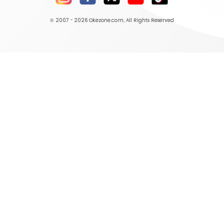
© 2007 - 2026
Okezone.com
, All Rights Reserved