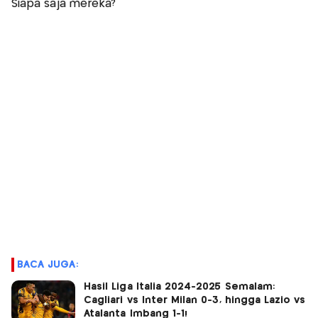
Siapa saja mereka?
BACA JUGA:
Hasil Liga Italia 2024-2025 Semalam:
Cagliari vs Inter Milan 0-3, hingga Lazio vs
Atalanta Imbang 1-1!