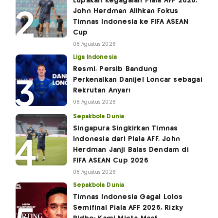
Lupakan Kegagalan Piala AFF 2026,
John Herdman Alihkan Fokus
Timnas Indonesia ke FIFA ASEAN
Cup
08 Agustus 2026
Liga Indonesia
Resmi, Persib Bandung
Perkenalkan Danijel Loncar sebagai
Rekrutan Anyar!
08 Agustus 2026
Sepakbola Dunia
Singapura Singkirkan Timnas
Indonesia dari Piala AFF, John
Herdman Janji Balas Dendam di
FIFA ASEAN Cup 2026
08 Agustus 2026
Sepakbola Dunia
Timnas Indonesia Gagal Lolos
Semifinal Piala AFF 2026, Rizky