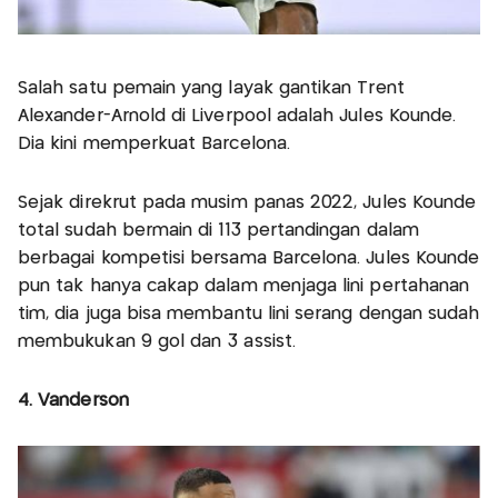
Salah satu pemain yang layak gantikan Trent
Alexander-Arnold di Liverpool adalah Jules Kounde.
Dia kini memperkuat Barcelona.
Sejak direkrut pada musim panas 2022, Jules Kounde
total sudah bermain di 113 pertandingan dalam
berbagai kompetisi bersama Barcelona. Jules Kounde
pun tak hanya cakap dalam menjaga lini pertahanan
tim, dia juga bisa membantu lini serang dengan sudah
membukukan 9 gol dan 3 assist.
4. Vanderson