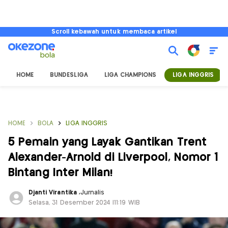
Scroll kebawah untuk membaca artikel
HOME
BUNDESLIGA
LIGA CHAMPIONS
LIGA INGGRIS
HOME
BOLA
LIGA INGGRIS
5 Pemain yang Layak Gantikan Trent
Alexander-Arnold di Liverpool, Nomor 1
Bintang Inter Milan!
Djanti Virantika
,
Jurnalis
Selasa, 31 Desember 2024 |11:19 WIB