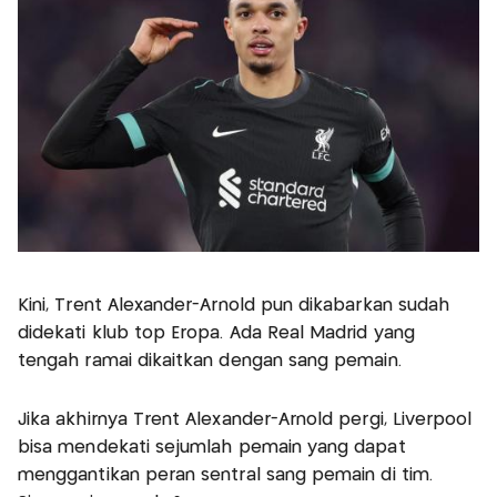
Kini, Trent Alexander-Arnold pun dikabarkan sudah
didekati klub top Eropa. Ada Real Madrid yang
tengah ramai dikaitkan dengan sang pemain.
Jika akhirnya Trent Alexander-Arnold pergi, Liverpool
bisa mendekati sejumlah pemain yang dapat
menggantikan peran sentral sang pemain di tim.