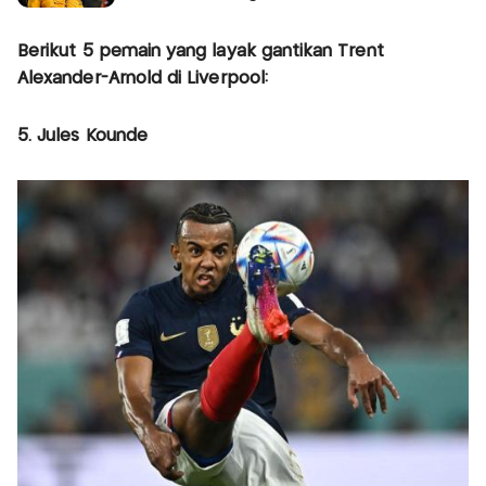
Berikut 5 pemain yang layak gantikan Trent
Alexander-Arnold di Liverpool:
5. Jules Kounde