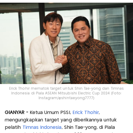
Erick Thohir mematok target untuk Shin Tae-yong dan Timnas
Indonesia di Piala ASEAN Mitsubishi Electric Cup 2024 (Foto:
Instagram/@shintaeyong7777)
GIANYAR -
Ketua Umum PSSI,
Erick Thohir
,
mengungkapkan target yang diberikannya untuk
pelatih
Timnas Indonesia
, Shin Tae-yong, di Piala