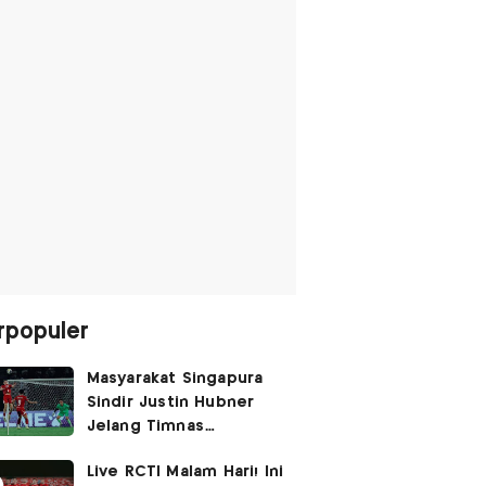
rpopuler
Masyarakat Singapura
Sindir Justin Hubner
Jelang Timnas
Indonesia vs Singapura:
Live RCTI Malam Hari! Ini
Ia Seolah-olah Lahir di