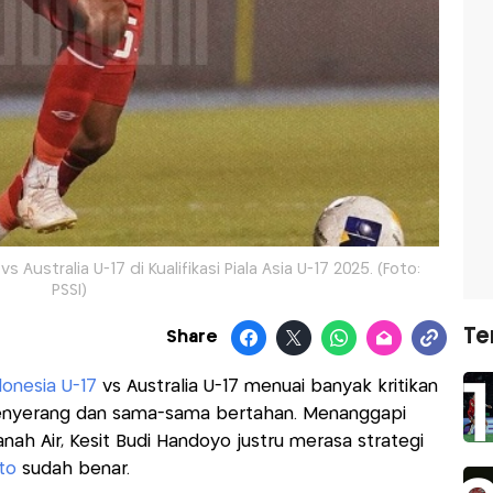
Australia U-17 di Kualifikasi Piala Asia U-17 2025. (Foto:
PSSI)
Te
Share
onesia U-17
vs Australia U-17 menuai banyak kritikan
menyerang dan sama-sama bertahan. Menanggapi
nah Air, Kesit Budi Handoyo justru merasa strategi
to
sudah benar.