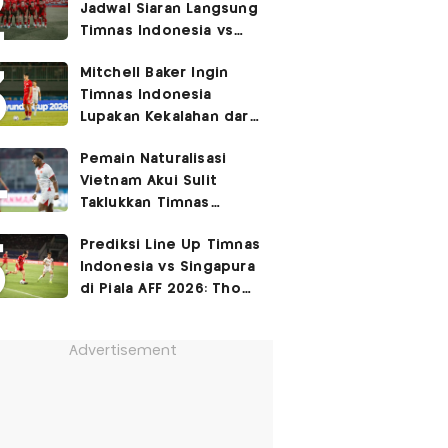
Jadwal Siaran Langsung
Permukiman Kumuh
Timnas Indonesia vs
Jakarta Barat!
Singapura di Piala AFF
Mitchell Baker Ingin
2026
Timnas Indonesia
Lupakan Kekalahan dari
Vietnam: Fokus 3 Poin
Pemain Naturalisasi
di Singapura!
Vietnam Akui Sulit
Taklukkan Timnas
Indonesia di Kandang
Prediksi Line Up Timnas
Lawan
Indonesia vs Singapura
di Piala AFF 2026: Thom
Haye Digeser ke
Tengah!
Advertisement