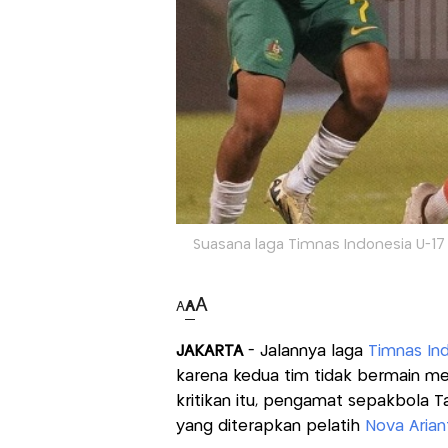
Suasana laga Timnas Indonesia U-17 vs 
A
A
A
JAKARTA
- Jalannya laga
Timnas Ind
karena kedua tim tidak bermain 
kritikan itu, pengamat sepakbola Ta
yang diterapkan pelatih
Nova Arian