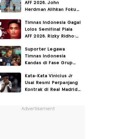
AFF 2026, John
Herdman Alihkan Fokus
Timnas Indonesia ke
Timnas Indonesia Gagal
FIFA ASEAN Cup
Lolos Semifinal Piala
AFF 2026, Rizky Ridho:
Kami Minta Maaf
Suporter Legawa
Timnas Indonesia
Kandas di Fase Grup
Piala AFF 2026: Fokus
Kata-Kata Vinicius Jr
FIFA ASEAN Cup!
Usai Resmi Perpanjang
Kontrak di Real Madrid
hingga 2032
Advertisement