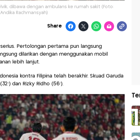
elvik, dibawa dengan ambulans ke rumah sakit (Foto:
/Andika Rachmansyah)
Share
serius. Pertolongan pertama pun langsung
langsung dilarikan dengan menggunakan mobil
an lebih lanjut.
onesia kontra Filipina telah berakhir. Skuad Garuda
2') dan Rizky Ridho (56').
Te