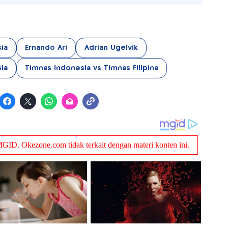
sia
Ernando Ari
Adrian Ugelvik
ia
Timnas Indonesia vs Timnas Filipina