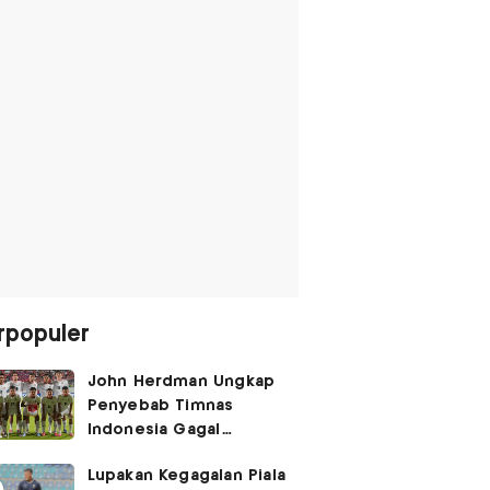
rpopuler
John Herdman Ungkap
Penyebab Timnas
Indonesia Gagal
Kalahkan Singapura di
Lupakan Kegagalan Piala
Piala AFF 2026