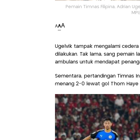
Pemain Timnas Filipina, Adrian Ug
MPI
A
A
A
Ugelvik tampak mengalami cedera 
dilakukan. Tak lama, sang pemain 
ambulans untuk mendapat penangan
Sementara, pertandingan Timnas Ind
menang 2-0 lewat gol Thom Haye (3