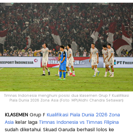
Timnas Indonesia menghuni posisi dua klasemen Grup F Kualifikasi
Piala Dunia 2026 Zona Asia (Foto: MPI/Aldhi Chandra Setiawan)
KLASEMEN
Grup F
Kualifikasi Piala Dunia 2026 Zona
Asia
kelar laga
Timnas Indonesia vs Timnas Filipina
sudah diketahui. Skuad Garuda berhasil lolos ke