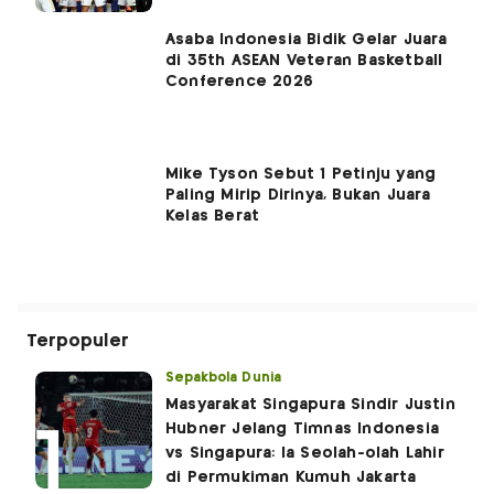
Asaba Indonesia Bidik Gelar Juara
di 35th ASEAN Veteran Basketball
Conference 2026
Mike Tyson Sebut 1 Petinju yang
Paling Mirip Dirinya, Bukan Juara
Kelas Berat
Terpopuler
Sepakbola Dunia
Masyarakat Singapura Sindir Justin
Hubner Jelang Timnas Indonesia
vs Singapura: Ia Seolah-olah Lahir
di Permukiman Kumuh Jakarta