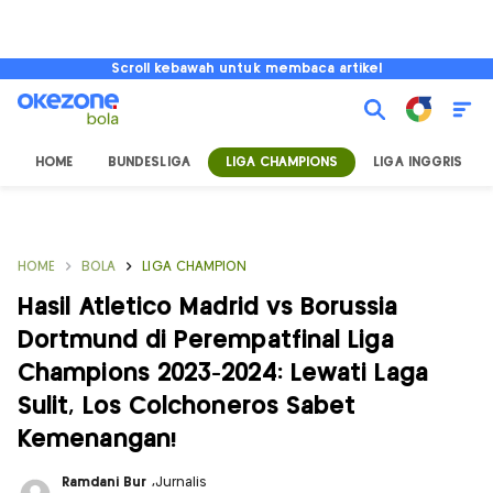
Scroll kebawah untuk membaca artikel
HOME
BUNDESLIGA
LIGA CHAMPIONS
LIGA INGGRIS
HOME
BOLA
LIGA CHAMPION
Hasil Atletico Madrid vs Borussia
Dortmund di Perempatfinal Liga
Champions 2023-2024: Lewati Laga
Sulit, Los Colchoneros Sabet
Kemenangan!
Ramdani Bur
,
Jurnalis