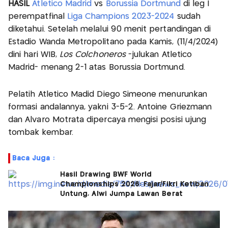
HASIL
Atletico Madrid
vs
Borussia Dortmund
di leg I
perempatfinal
Liga Champions 2023-2024
sudah
diketahui. Setelah melalui 90 menit pertandingan di
Estadio Wanda Metropolitano pada Kamis, (11/4/2024)
dini hari WIB,
Los Colchoneros
-julukan Atletico
Madrid- menang 2-1 atas Borussia Dortmund.
Pelatih Atletico Madid Diego Simeone menurunkan
formasi andalannya, yakni 3-5-2. Antoine Griezmann
dan Alvaro Motrata dipercaya mengisi posisi ujung
tombak kembar.
Baca Juga :
Hasil Drawing BWF World
Championships 2026: Fajar/Fikri Ketiban
Untung, Alwi Jumpa Lawan Berat