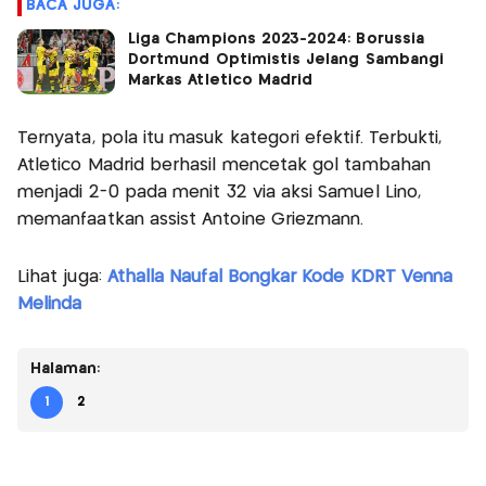
BACA JUGA:
Liga Champions 2023-2024: Borussia
Dortmund Optimistis Jelang Sambangi
Markas Atletico Madrid
Ternyata, pola itu masuk kategori efektif. Terbukti,
Atletico Madrid berhasil mencetak gol tambahan
menjadi 2-0 pada menit 32 via aksi Samuel Lino,
memanfaatkan assist Antoine Griezmann.
Lihat juga:
Athalla Naufal Bongkar Kode KDRT Venna
Melinda
Halaman:
1
2