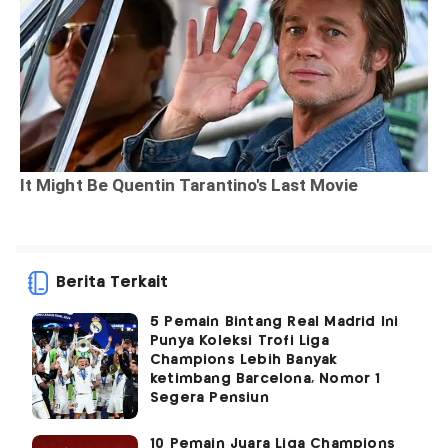
Berita Terkait
5 Pemain Bintang Real Madrid Ini
Punya Koleksi Trofi Liga
Champions Lebih Banyak
ketimbang Barcelona, Nomor 1
Segera Pensiun
10 Pemain Juara Liga Champions