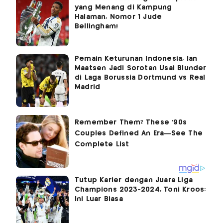
yang Menang di Kampung
Halaman, Nomor 1 Jude
Bellingham!
Pemain Keturunan Indonesia, Ian
Maatsen Jadi Sorotan Usai Blunder
di Laga Borussia Dortmund vs Real
Madrid
Tutup Karier dengan Juara Liga
Champions 2023-2024, Toni Kroos:
Ini Luar Biasa