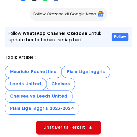
Follow Okezone di Google News
Follow
WhatsApp Channel Okezone
untuk
Follow
update berita terbaru setiap hari
Topik Artikel :
Mauricio Pochettino
Piala Liga Inggris
Leeds United
Chelsea
Chelsea vs Leeds United
Piala Liga Inggris 2023-2024
Lihat Berita Terkait