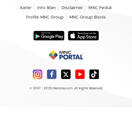
Karier
Info Iklan
Disclaimer
MNC Peduli
Profile MNC Group
MNC Group Bisnis
© 2007 - 2026
Okezone.com
, All Rights Reserved