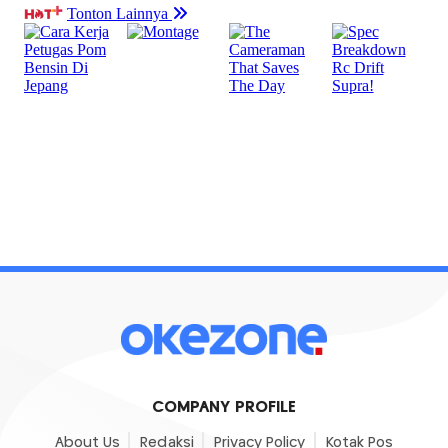
COMPANY PROFILE
About Us
Redaksi
Privacy Policy
Kotak Pos