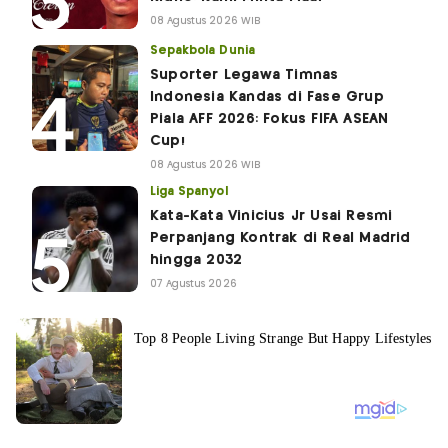
08 Agustus 2026 WIB
Sepakbola Dunia
Suporter Legawa Timnas
Indonesia Kandas di Fase Grup
Piala AFF 2026: Fokus FIFA ASEAN
Cup!
08 Agustus 2026 WIB
Liga Spanyol
Kata-Kata Vinicius Jr Usai Resmi
Perpanjang Kontrak di Real Madrid
hingga 2032
07 Agustus 2026