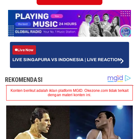
Live Now
LIVE SINGAPURA VS INDONESIA | LIVE REACTION