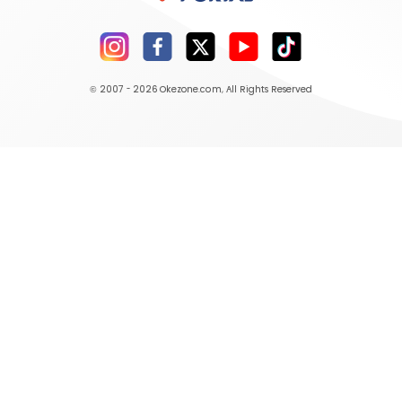
© 2007 - 2026
Okezone.com
, All Rights Reserved