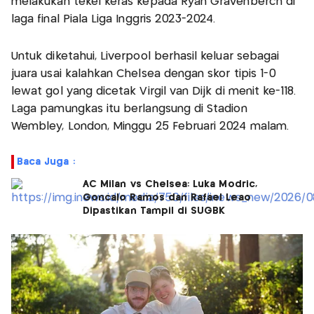
melakukan tekel keras kepada Ryan Gravenberch di
laga final Piala Liga Inggris 2023-2024.
Untuk diketahui, Liverpool berhasil keluar sebagai
juara usai kalahkan Chelsea dengan skor tipis 1-0
lewat gol yang dicetak Virgil van Dijk di menit ke-118.
Laga pamungkas itu berlangsung di Stadion
Wembley, London, Minggu 25 Februari 2024 malam.
Baca Juga :
AC Milan vs Chelsea: Luka Modric,
Goncalo Ramos dan Rafael Leao
Dipastikan Tampil di SUGBK