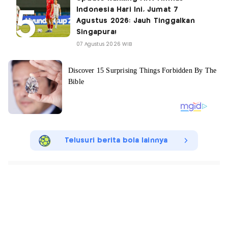
Indonesia Hari Ini, Jumat 7
Agustus 2026: Jauh Tinggalkan
Singapura!
07 Agustus 2026 WIB
Telusuri berita bola lainnya