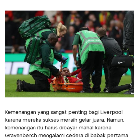
Kemenangan yang sangat penting bagi Liverpool
karena mereka sukses meraih gelar juara. Namun,
kemenangan itu harus dibayar mahal karena
Gravenberch mengalami cedera di babak pertama