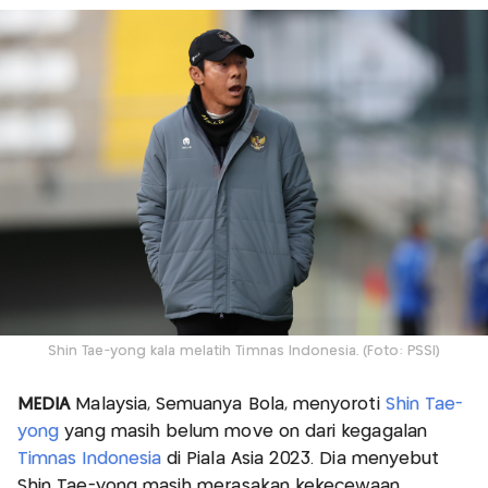
Shin Tae-yong kala melatih Timnas Indonesia. (Foto: PSSI)
MEDIA
Malaysia, Semuanya Bola, menyoroti
Shin Tae-
yong
yang masih belum move on dari kegagalan
Timnas Indonesia
di Piala Asia 2023. Dia menyebut
Shin Tae-yong masih merasakan kekecewaan.