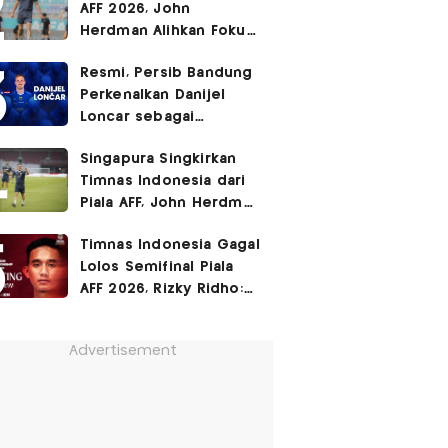
AFF 2026, John
Herdman Alihkan Fokus
Timnas Indonesia ke
Resmi, Persib Bandung
FIFA ASEAN Cup
Perkenalkan Danijel
Loncar sebagai
Rekrutan Anyar!
Singapura Singkirkan
Timnas Indonesia dari
Piala AFF, John Herdman
Janji Balas Dendam di
Timnas Indonesia Gagal
FIFA ASEAN Cup 2026
Lolos Semifinal Piala
AFF 2026, Rizky Ridho:
Kami Minta Maaf
Advertisement