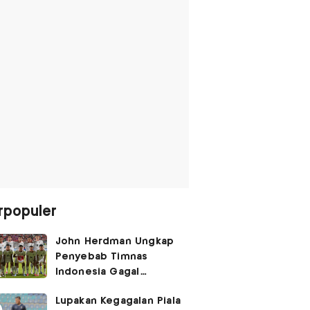
rpopuler
John Herdman Ungkap
Penyebab Timnas
Indonesia Gagal
Kalahkan Singapura di
Lupakan Kegagalan Piala
Piala AFF 2026