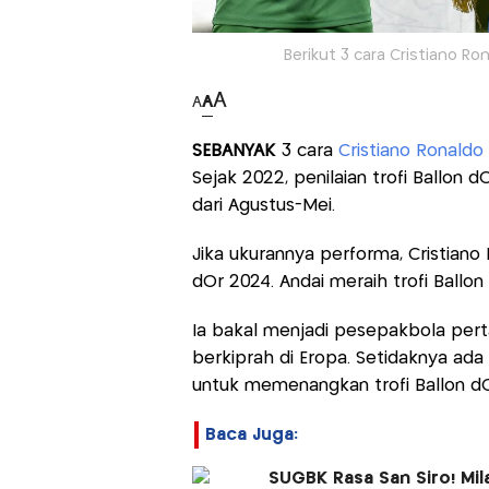
Berikut 3 cara Cristiano Ron
A
A
A
SEBANYAK
3 cara
Cristiano Ronaldo
Sejak 2022, penilaian trofi Ballon
dari Agustus-Mei.
Jika ukurannya performa, Cristiano
dOr 2024. Andai meraih trofi Ballon
Ia bakal menjadi pesepakbola pert
berkiprah di Eropa. Setidaknya ada 
untuk memenangkan trofi Ballon dO
Baca Juga:
SUGBK Rasa San Siro! Mil