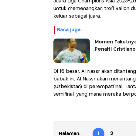
Juara Liga Champions Asia 2023-20
untuk memenangkan trofi Ballon dO
keluar sebagai juara.
baca juga:
Momen Takutnya 
Penalti Cristian
Di 16 besar, Al Nassr akan ditantan
babak ini, Al Nassr akan menantang
(Uzbekistan) di perempatfinal. Tan
semifinal, yang mana mereka berpoten
Halaman:
1
2