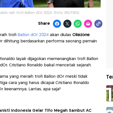
aldo raih trofi Ballon dOr 2024. (Foto: REUTERS)
Share
raih trofi
Ballon dOr 2024
akan diulas
Okezone
.
 dOr dihitung berdasarkan performa seorang pemain
 Ronaldo layak dijagokan memenangkan trofi Ballon
 dOr, Cristiano Ronaldo bakal mencetak sejarah.
ama yang meraih trofi Ballon dOr meski tidak
Te
tiga cara yang harus dicapai Cristiano Ronaldo
r keenamnya. Lantas, apa saja?
anisti Indonesia Gelar Tifo Megah Sambut AC