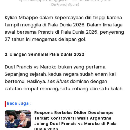
Kylian Mbappe menggila di Piala Dunia 2026. (Foto:
X/@FrenchTeam)
Kylian Mbappe dalam kepercayaan diri tinggi karena
tampil menggila di Piala Dunia 2026. Dalam lima laga
awal bersama Prancis di Piala Dunia 2026, penyerang
27 tahun ini mengemas delapan gol.
2. Ulangan Semifinal Piala Dunia 2022
Duel Prancis vs Maroko bukan yang pertama.
Sepanjang sejarah, kedua negara sudah enam kali
bertemu. Hasilnya,
Les Blues
dominan dengan
catatan empat menang, satu imbang dan satu kalah.
Baca Juga :
Respons Berkelas Didier Deschamps
Terkait Kontroversi Wasit Argentina
Jelang Duel Prancis vs Maroko di Piala
Dunia 2026