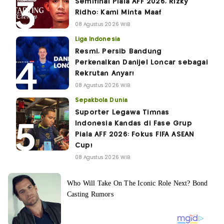
Semifinal Piala AFF 2026, Rizky
Ridho: Kami Minta Maaf
08 Agustus 2026 WIB
Liga Indonesia
Resmi, Persib Bandung
Perkenalkan Danijel Loncar sebagai
Rekrutan Anyar!
08 Agustus 2026 WIB
Sepakbola Dunia
Suporter Legawa Timnas
Indonesia Kandas di Fase Grup
Piala AFF 2026: Fokus FIFA ASEAN
Cup!
08 Agustus 2026 WIB