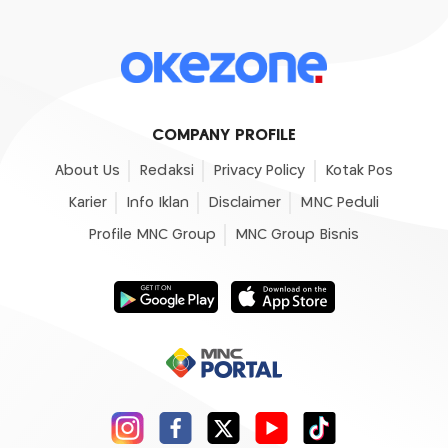
COMPANY PROFILE
About Us
Redaksi
Privacy Policy
Kotak Pos
Karier
Info Iklan
Disclaimer
MNC Peduli
Profile MNC Group
MNC Group Bisnis