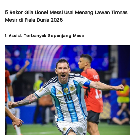
5 Rekor Gila Lionel Messi Usai Menang Lawan Timnas
Mesir di Piala Dunia 2026
1. Assist Terbanyak Sepanjang Masa