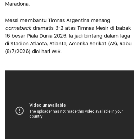
Maradona.
Messi membantu Timnas Argentina menang
comeback
dramatis 3-2 atas Timnas Mesir di babak
16 besar Piala Dunia 2026. Ia jadi bintang dalam laga
di Stadion Atlanta, Atlanta, Amerika Serikat (AS), Rabu
(8/7/2026) dini hari WIB.