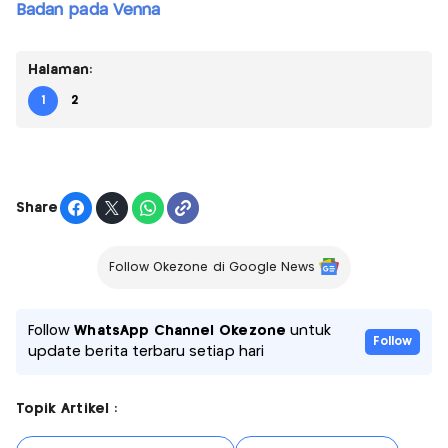
Badan pada Venna
Halaman:
1
2
Share
Follow Okezone di Google News
Follow
WhatsApp Channel Okezone
untuk
Follow
update berita terbaru setiap hari
Topik Artikel :