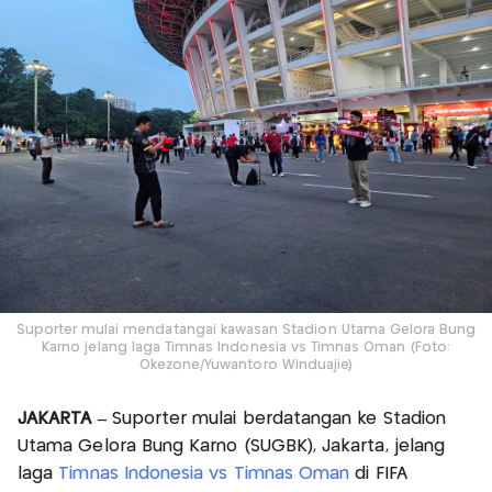
Suporter mulai mendatangai kawasan Stadion Utama Gelora Bung
Karno jelang laga Timnas Indonesia vs Timnas Oman (Foto:
Okezone/Yuwantoro Winduajie)
JAKARTA –
Suporter mulai berdatangan ke Stadion
Utama Gelora Bung Karno (SUGBK), Jakarta, jelang
laga
Timnas Indonesia vs Timnas Oman
di FIFA