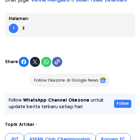
Lihat juga:
Venna Mengaku 3 Bulan Tidak Dinafkahi
Halaman:
1
2
Share
Follow Okezone di Google News
Follow
WhatsApp Channel Okezone
untuk
Follow
update berita terbaru setiap hari
Topik Artikel :
JDT
ASEAN Club Championship
Borneo FC