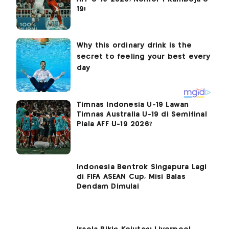
19!
Timnas Indonesia U-19 Lawan
Timnas Australia U-19 di Semifinal
Piala AFF U-19 2026?
Indonesia Bentrok Singapura Lagi
di FIFA ASEAN Cup, Misi Balas
Dendam Dimulai