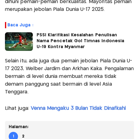
dihuni pemain-pemain berkualitas. Mayoritas pemain
merupakan jebolan Piala Dunia U-17 2025.
Baca Juga :
PSSI Klarifikasi Kesalahan Penulisan
Nama Pencetak Gol Timnas Indonesia
U-19 Kontra Myanmar
Selain itu, ada juga dua pemain jebolan Piala Dunia U-
17 2023, Welber Jardim dan Arkhan Kaka. Pengalaman
bermain di level dunia membuat mereka tidak
demam panggung saat bermain di level Asia
Tenggara.
Lihat juga:
Venna Mengaku 3 Bulan Tidak Dinafkahi
Halaman:
1
2