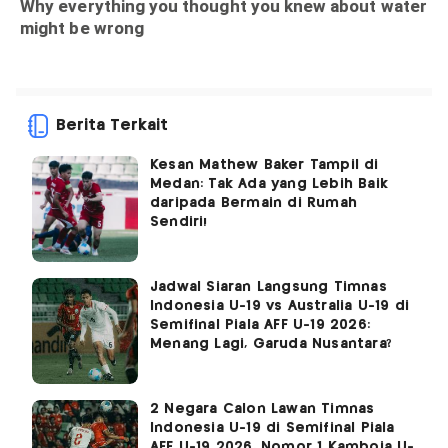
Berita Terkait
Kesan Mathew Baker Tampil di
Medan: Tak Ada yang Lebih Baik
daripada Bermain di Rumah
Sendiri!
Jadwal Siaran Langsung Timnas
Indonesia U-19 vs Australia U-19 di
Semifinal Piala AFF U-19 2026:
Menang Lagi, Garuda Nusantara?
2 Negara Calon Lawan Timnas
Indonesia U-19 di Semifinal Piala
AFF U-19 2026, Nomor 1 Kamboja U-