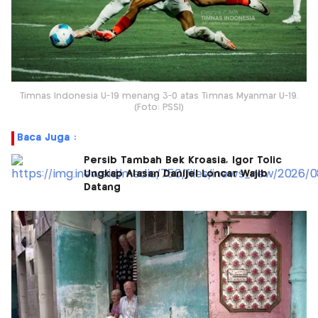
Timnas Indonesia U-19 menang 3-0 atas Timnas Myanmar U-19.
(Foto: PSSI)
Baca Juga :
Persib Tambah Bek Kroasia, Igor Tolic
Ungkap Alasan Danijel Loncar Wajib
Datang