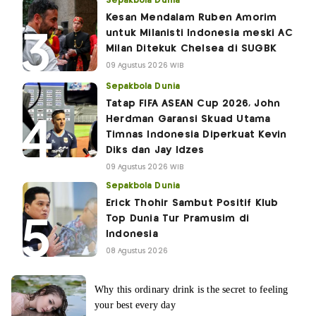
Sepakbola Dunia
Kesan Mendalam Ruben Amorim
untuk Milanisti Indonesia meski AC
Milan Ditekuk Chelsea di SUGBK
09 Agustus 2026 WIB
Sepakbola Dunia
Tatap FIFA ASEAN Cup 2026, John
Herdman Garansi Skuad Utama
Timnas Indonesia Diperkuat Kevin
Diks dan Jay Idzes
09 Agustus 2026 WIB
Sepakbola Dunia
Erick Thohir Sambut Positif Klub
Top Dunia Tur Pramusim di
Indonesia
08 Agustus 2026