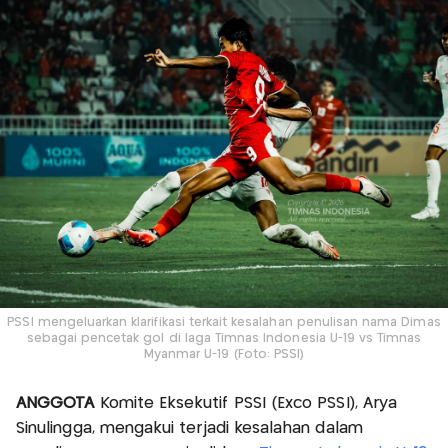
PSSI mengeluarkan klarifikasi terkait kesalahan penulisan nama Dimas
sebagai pencetak gol di laga Timnas Indonesia U-19 vs Timnas
Myanmar U-19 (Foto: PSSI)
ANGGOTA
Komite Eksekutif PSSI (Exco PSSI), Arya
Sinulingga, mengakui terjadi kesalahan dalam