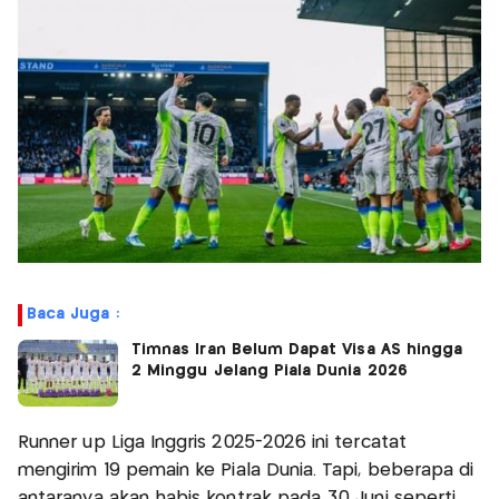
Baca Juga :
Timnas Iran Belum Dapat Visa AS hingga
2 Minggu Jelang Piala Dunia 2026
Runner up Liga Inggris 2025-2026 ini tercatat
mengirim 19 pemain ke Piala Dunia. Tapi, beberapa di
antaranya akan habis kontrak pada 30 Juni seperti