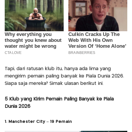
Tapi, dari ratusan klub itu, hanya ada lima yang
mengirim pemain paling banyak ke Piala Dunia 2026.
Siapa saja mereka? Simak ulasan berikut ini.
5 Klub yang Kirim Pemain Paling Banyak ke Piala
Dunia 2026
1. Manchester City – 19 Pemain