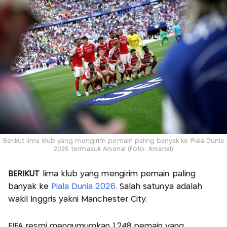
Berikut lima klub yang mengirim pemain paling banyak ke Piala Dunia
2026 termasuk Arsenal (Foto: Arsenal)
BERIKUT
lima klub yang mengirim pemain paling
banyak ke
Piala Dunia 2026
. Salah satunya adalah
wakil Inggris yakni Manchester City.
FIFA resmi mengumumkan 1.248 pemain yang