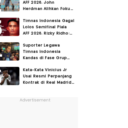
AFF 2026, John
Herdman Alihkan Fokus
Timnas Indonesia ke
Timnas Indonesia Gagal
FIFA ASEAN Cup
Lolos Semifinal Piala
AFF 2026, Rizky Ridho:
Kami Minta Maaf
Suporter Legawa
Timnas Indonesia
Kandas di Fase Grup
Piala AFF 2026: Fokus
Kata-Kata Vinicius Jr
FIFA ASEAN Cup!
Usai Resmi Perpanjang
Kontrak di Real Madrid
hingga 2032
Advertisement