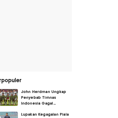
rpopuler
John Herdman Ungkap
Penyebab Timnas
Indonesia Gagal
Kalahkan Singapura di
Lupakan Kegagalan Piala
Piala AFF 2026