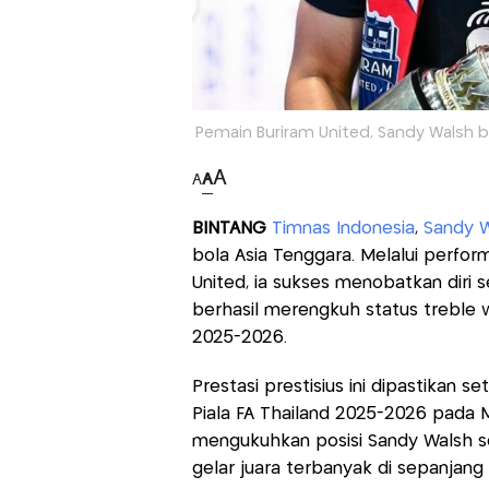
Pemain Buriram United, Sandy Walsh be
A
A
A
BINTANG
Timnas Indonesia
,
Sandy W
bola Asia Tenggara. Melalui perfor
United, ia sukses menobatkan diri
berhasil merengkuh status treble 
2025-2026.
Prestasi prestisius ini dipastikan 
Piala FA Thailand 2025-2026 pada Mi
mengukuhkan posisi Sandy Walsh s
gelar juara terbanyak di sepanjang 