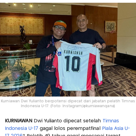
Kurniawan Dwi Yulianto berpotensi dipecat dari jabatan pelatih Timnas
Indonesia U-17. (Foto: Instagram/@kurniawanqana)
KURNIAWAN
Dwi Yulianto dipecat setelah
Timnas
Indonesia U-17
gagal lolos perempatfinal
Piala Asia U-