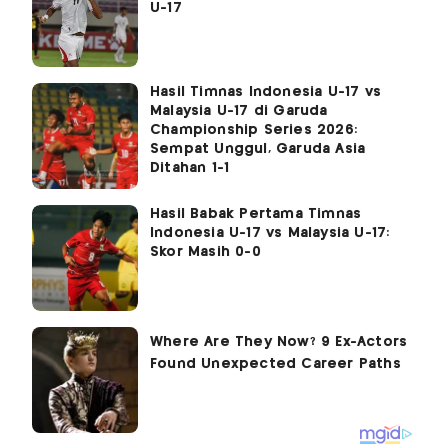
U-17
Hasil Timnas Indonesia U-17 vs
Malaysia U-17 di Garuda
Championship Series 2026:
Sempat Unggul, Garuda Asia
Ditahan 1-1
Hasil Babak Pertama Timnas
Indonesia U-17 vs Malaysia U-17:
Skor Masih 0-0