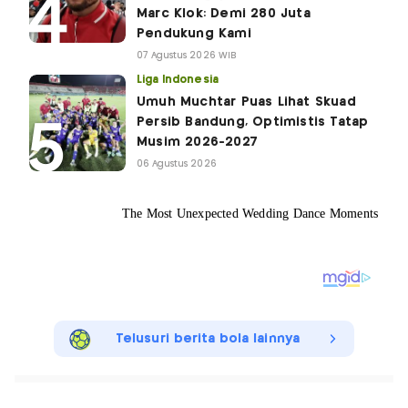
Marc Klok: Demi 280 Juta
Pendukung Kami
07 Agustus 2026 WIB
Liga Indonesia
Umuh Muchtar Puas Lihat Skuad
Persib Bandung, Optimistis Tatap
Musim 2026-2027
06 Agustus 2026
Telusuri berita bola lainnya