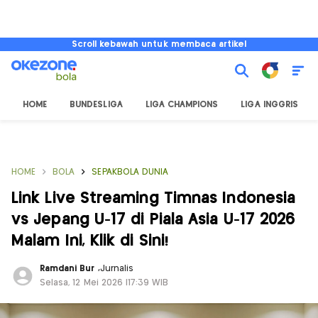
Scroll kebawah untuk membaca artikel
HOME
BUNDESLIGA
LIGA CHAMPIONS
LIGA INGGRIS
HOME
BOLA
SEPAKBOLA DUNIA
Link Live Streaming Timnas Indonesia
vs Jepang U-17 di Piala Asia U-17 2026
Malam Ini, Klik di Sini!
Ramdani Bur
,
Jurnalis
Selasa, 12 Mei 2026 |17:39 WIB