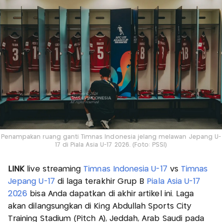
Penampakan ruang ganti Timnas Indonesia jelang melawan Jepang U-
17 di Piala Asia U-17 2026. (Foto: PSSI)
LINK
live streaming
Timnas Indonesia U-17
vs
Timnas
Jepang U-17
di laga terakhir Grup B
Piala Asia U-17
2026
bisa Anda dapatkan di akhir artikel ini. Laga
akan dilangsungkan di King Abdullah Sports City
Training Stadium (Pitch A), Jeddah, Arab Saudi pada