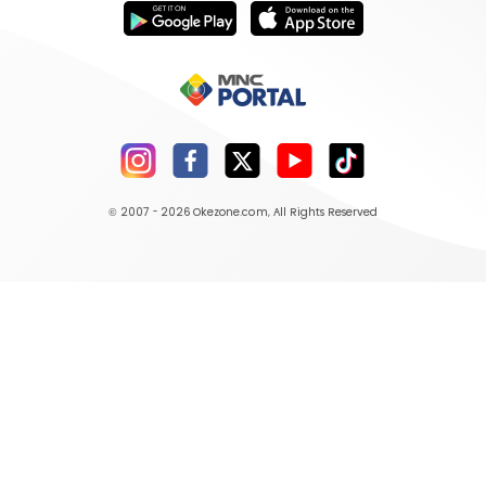
© 2007 - 2026
Okezone.com
, All Rights Reserved