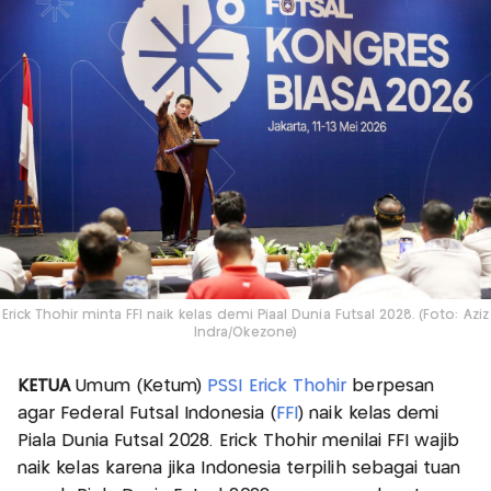
Erick Thohir minta FFI naik kelas demi Piaal Dunia Futsal 2028. (Foto: Aziz
Indra/Okezone)
KETUA
Umum (Ketum)
PSSI
Erick Thohir
berpesan
agar Federal Futsal Indonesia (
FFI
) naik kelas demi
Piala Dunia Futsal 2028. Erick Thohir menilai FFI wajib
naik kelas karena jika Indonesia terpilih sebagai tuan