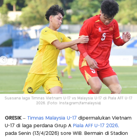
Suasana laga Timnas Vietnam U-17 vs Malaysia U-17 di Piala AFF U-17
2026. (Foto: Instagram/famalaysia)
GRESIK
–
Timnas Malaysia U-17
dipermalukan Vietnam
U-17 di laga perdana Grup A
Piala AFF U-17 2026,
pada Senin (13/4/2026) sore WIB. Bermain di Stadion