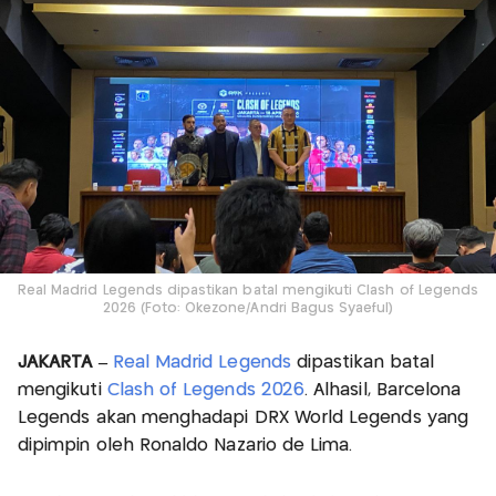
Real Madrid Legends dipastikan batal mengikuti Clash of Legends
2026 (Foto: Okezone/Andri Bagus Syaeful)
JAKARTA –
Real Madrid Legends
dipastikan batal
mengikuti
Clash of Legends 2026
. Alhasil, Barcelona
Legends akan menghadapi DRX World Legends yang
dipimpin oleh Ronaldo Nazario de Lima.