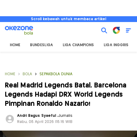
Scroll kebawah untuk membaca artikel
HOME
BUNDESLIGA
LIGA CHAMPIONS
LIGA INGGRIS
HOME
BOLA
SEPAKBOLA DUNIA
Real Madrid Legends Batal, Barcelona
Legends Hadapi DRX World Legends
Pimpinan Ronaldo Nazario!
Andri Bagus Syaeful
,
Jurnalis
Rabu, 08 April 2026 |18:16 WIB