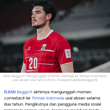
Elkan Baggott mengunggah momen kembali ke Timnas Indonesia
usai absen dua tahun (Foto: Instagram/@elkanbaggott)
ELKAN
Baggott
akhirnya mengunggah momen
comeback
ke
Timnas Indonesia
usai absen selama
dua tahun. Pengikutnya dan pengguna media sosial