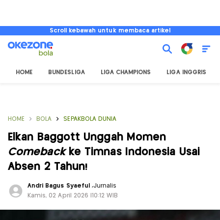
Scroll kebawah untuk membaca artikel
HOME
BUNDESLIGA
LIGA CHAMPIONS
LIGA INGGRIS
HOME
BOLA
SEPAKBOLA DUNIA
Elkan Baggott Unggah Momen
Comeback
ke Timnas Indonesia Usai
Absen 2 Tahun!
Andri Bagus Syaeful
,
Jurnalis
Kamis, 02 April 2026 |10:12 WIB