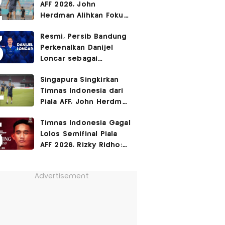
AFF 2026, John
Herdman Alihkan Fokus
Timnas Indonesia ke
Resmi, Persib Bandung
FIFA ASEAN Cup
Perkenalkan Danijel
Loncar sebagai
Rekrutan Anyar!
Singapura Singkirkan
Timnas Indonesia dari
Piala AFF, John Herdman
Janji Balas Dendam di
Timnas Indonesia Gagal
FIFA ASEAN Cup 2026
Lolos Semifinal Piala
AFF 2026, Rizky Ridho:
Kami Minta Maaf
Advertisement