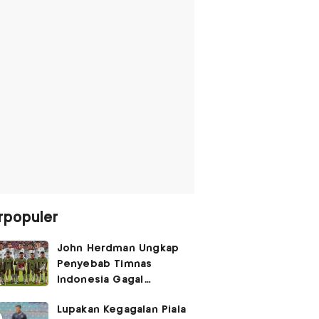
rpopuler
John Herdman Ungkap
Penyebab Timnas
Indonesia Gagal
Kalahkan Singapura di
Lupakan Kegagalan Piala
Piala AFF 2026