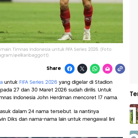
ain Timnas Indonesia untuk FIFA Series 2026. (Foto:
agram/@elkanbaggott)
Share
a
untuk
FIFA Series 2026
yang digelar di Stadion
ada 27 dan 30 Maret 2026 sudah dirilis. Untuk
Te
imnas Indonesia John Herdman mencoret 17 nama.
suk dalam 24 nama tersebut. Ia nantinya
vin Diks dan nama-nama lain untuk mengawal lini