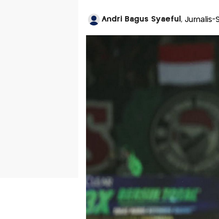
Andri Bagus Syaeful
, Jurnalis