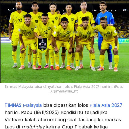
Timnas Malaysia bisa dinyatakan lolos Piala Asia 2027 hari ini. (Foto:
X/@malaysia_nt)
TIMNAS
Malaysia
bisa dipastikan lolos
Piala Asia 2027
hari ini, Rabu (19/11/2025). Kondisi itu terjadi jika
Vietnam kalah atau imbang saat tandang ke markas
Laos di
matchday
kelima Grup F babak ketiga