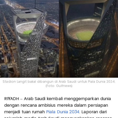
Stadion Langit bakal dibangun di Arab Saudi untuk Piala Dunia 2034.
(Foto: Gulfnews)
RI
Y
ADH – Arab Saudi kembali menggemparkan dunia
dengan rencana ambisius mereka dalam persiapan
menjadi tuan rumah
Piala Dunia 2034
. Laporan dari